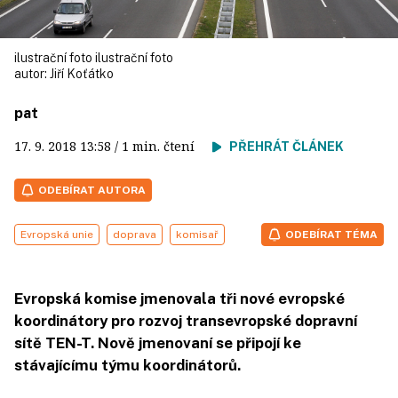
ilustrační foto ilustrační foto
autor:
Jiří Koťátko
pat
17. 9. 2018
13:58
/ 1 min. čtení
PŘEHRÁT ČLÁNEK
ODEBÍRAT AUTORA
Evropská unie
doprava
komisař
ODEBÍRAT TÉMA
Evropská komise jmenovala tři nové evropské
koordinátory pro rozvoj transevropské dopravní
sítě TEN-T. Nově jmenovaní se připojí ke
stávajícímu týmu koordinátorů.