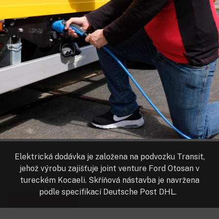
Ford vyrábí pro DP DHL jeho největší nákladní elektrovozy
StreetScooter.
autor:
ALEXANDER BERTRAMSABERTRA4@FORD.COM
rn
12. 10. 2018
16:46
PŘEHRÁT ČLÁNEK
ODEBÍRAT AUTORA
DHL
Deutsche Post
elektromobil
elektromobilita
Elektrická dodávka je založena na podvozku Transit,
dodávka
silniční doprava
nákladní doprava
jehož výrobu zajišťuje joint venture Ford Otosan v
nákladní auto
tureckém Kocaeli. Skříňová nástavba je navržena
podle specifikací Deutsche Post DHL.
ODEBÍRAT TÉMA