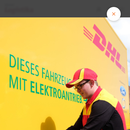
FOTOGALERIE
Ford zahájil výrobu největší
elektrododávky StreetScooter pro
Deutsche Post. Menší verze si DP
DHL vyrábí ve vlastních továrnách