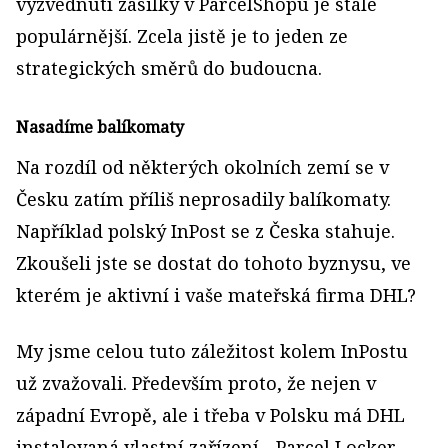
vyzvednutí zásilky v ParcelShopu je stále
populárnější. Zcela jistě je to jeden ze
strategických směrů do budoucna.
Nasadíme balíkomaty
Na rozdíl od některých okolních zemí se v
Česku zatím příliš neprosadily balíkomaty.
Například polský InPost se z Česka stahuje.
Zkoušeli jste se dostat do tohoto byznysu, ve
kterém je aktivní i vaše mateřská firma DHL?
My jsme celou tuto záležitost kolem InPostu
už zvažovali. Především proto, že nejen v
západní Evropě, ale i třeba v Polsku má DHL
instalovaná vlastní zařízení - Parcel Locker.