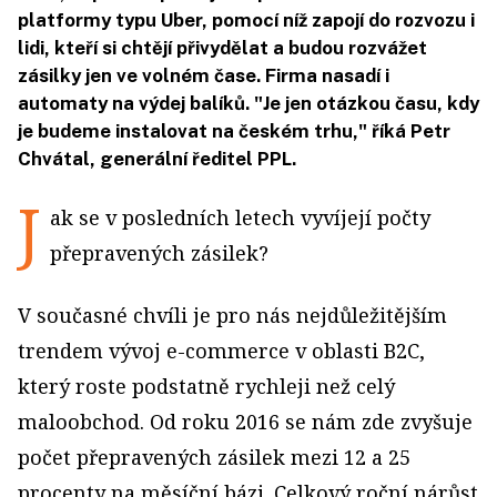
platformy typu Uber, pomocí níž zapojí do rozvozu i
lidi, kteří si chtějí přivydělat a budou rozvážet
zásilky jen ve volném čase. Firma nasadí i
automaty na výdej balíků. "Je jen otázkou času, kdy
je budeme instalovat na českém trhu," říká Petr
Chvátal, generální ředitel PPL.
J
ak se v posledních letech vyvíjejí počty
přepravených zásilek?
V současné chvíli je pro nás nejdůležitějším
trendem vývoj e-commerce v oblasti B2C,
který roste podstatně rychleji než celý
maloobchod. Od roku 2016 se nám zde zvyšuje
počet přepravených zásilek mezi 12 a 25
procenty na měsíční bázi. Celkový roční nárůst