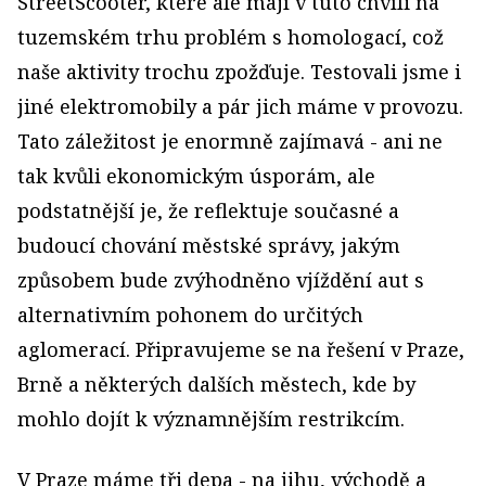
StreetScooter, které ale mají v tuto chvíli na
tuzemském trhu problém s homologací, což
naše aktivity trochu zpožďuje. Testovali jsme i
jiné elektromobily a pár jich máme v provozu.
Tato záležitost je enormně zajímavá - ani ne
tak kvůli ekonomickým úsporám, ale
podstatnější je, že reflektuje současné a
budoucí chování městské správy, jakým
způsobem bude zvýhodněno vjíždění aut s
alternativním pohonem do určitých
aglomerací. Připravujeme se na řešení v Praze,
Brně a některých dalších městech, kde by
mohlo dojít k významnějším restrikcím.
V Praze máme tři depa - na jihu, východě a