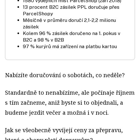
1580 výdejních míst ParcelShop (září 2018)
13 procent B2C zásilek PPL doručuje přes
ParcelShopy
Měsíčně v průměru doručí 2,1-2,2 milionu
zásilek
Kolem 96 % zásilek doručeno na 1. pokus v
B2C a 98 % v B2B
97 % kurýrů má zařízení na platbu kartou
Nabízíte doručování o sobotách, co neděle?
Standardně to nenabízíme, ale počínaje říjnem
s tím začneme, aniž byste si to objednali, a
budeme jezdit večer a možná i v noci.
Jak se všeobecně vyvíjejí ceny za přepravu,
které e-shopy platí dopravcům?