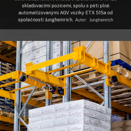
skladovacími pozicemi, spolu s pěti plně
automatizovanými AGV vozíky ETX 515a od
společnosti Jungheinrich.
Autor:
Jungheinrich
Vozík Jungheinrich ETX 515 ve skladu v Německu. Vozík
Jungheinrich ETX 515 ve skladu v Německu.
autor:
Jungheinrich
pat
rn
23. 10. 2018
15:45
PŘEHRÁT ČLÁNEK
ODEBÍRAT AUTORA
logistika
skladování
Německo
automatizace
manipulace
ODEBÍRAT TÉMA