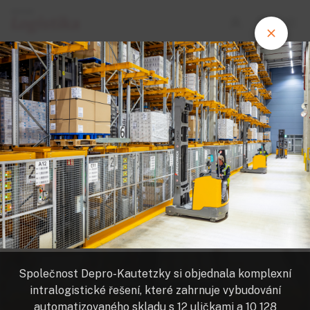
FOTOGALERIE
Jungheinrich vybudoval v Německu
netradiční automatizovaný sklad,
předávku palet robotickému vozíku
hlídá konturová kontrola
Společnost Depro-Kautetzky si objednala komplexní
intralogistické řešení, které zahrnuje vybudování
automatizovaného skladu s 12 uličkami a 10 128