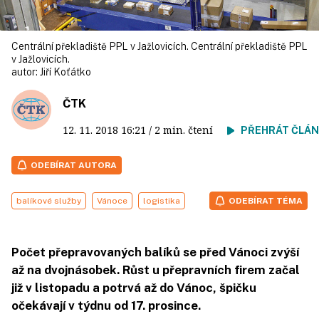
Centrální překladiště PPL v Jažlovicích. Centrální překladiště PPL
v Jažlovicích.
autor:
Jiří Koťátko
ČTK
12. 11. 2018
16:21
/ 2 min. čtení
PŘEHRÁT ČLÁ
ODEBÍRAT AUTORA
balíkové služby
Vánoce
logistika
ODEBÍRAT TÉMA
Počet přepravovaných balíků se před Vánoci zvýší
až na dvojnásobek. Růst u přepravních firem začal
již v listopadu a potrvá až do Vánoc, špičku
očekávají v týdnu od 17. prosince.