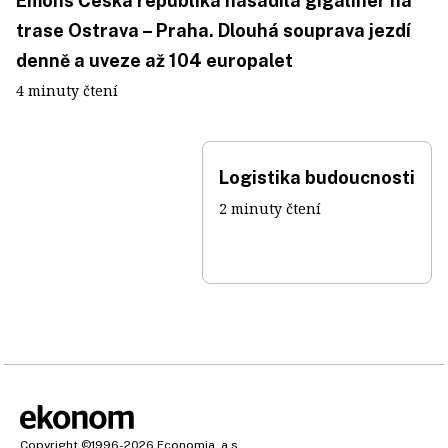
Emons Česká republika nasadila gigaliner na
trase Ostrava – Praha. Dlouhá souprava jezdí
denně a uveze až 104 europalet
4 minuty čtení
Logistika budoucnosti
2 minuty čtení
Copyright
©1996-2026
Economia, a.s.