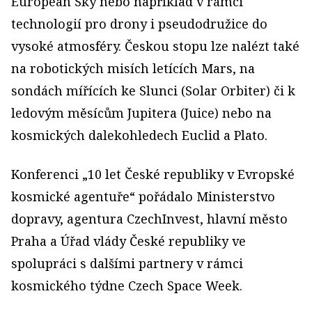
European Sky nebo například v rámci
technologií pro drony i pseudodružice do
vysoké atmosféry. Českou stopu lze nalézt také
na robotických misích letících Mars, na
sondách mířících ke Slunci (Solar Orbiter) či k
ledovým měsícům Jupitera (Juice) nebo na
kosmických dalekohledech Euclid a Plato.
Konferenci „10 let České republiky v Evropské
kosmické agentuře“ pořádalo Ministerstvo
dopravy, agentura CzechInvest, hlavní město
Praha a Úřad vlády České republiky ve
spolupráci s dalšími partnery v rámci
kosmického týdne Czech Space Week.