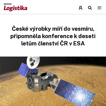
České výrobky míří do vesmíru,
připomněla konference k deseti
letům členství ČR v ESA