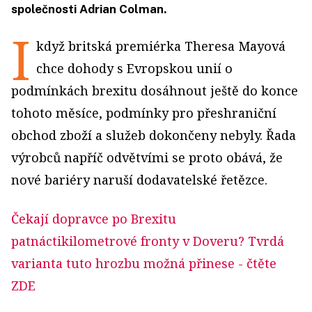
společnosti Adrian Colman.
I
když britská premiérka Theresa Mayová
chce dohody s Evropskou unií o
podmínkách brexitu dosáhnout ještě do konce
tohoto měsíce, podmínky pro přeshraniční
obchod zboží a služeb dokončeny nebyly. Řada
výrobců napříč odvětvími se proto obává, že
nové bariéry naruší dodavatelské řetězce.
Čekají dopravce po Brexitu
patnáctikilometrové fronty v Doveru? Tvrdá
varianta tuto hrozbu možná přinese
- čtěte
ZDE