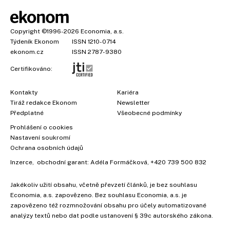
Copyright
©1996-2026
Economia, a.s.
Týdeník Ekonom
ISSN 1210-0714
ekonom.cz
ISSN 2787-9380
Certifikováno:
Kontakty
Kariéra
Tiráž redakce Ekonom
Newsletter
Předplatné
Všeobecné podmínky
Prohlášení o cookies
Nastavení soukromí
Ochrana osobních údajů
Inzerce
, obchodní garant:
Adéla Formáčková
,
+420 739 500 832
Jakékoliv užití obsahu, včetně převzetí článků, je bez souhlasu
Economia, a.s. zapovězeno. Bez souhlasu Economia, a.s. je
zapovězeno též rozmnožování obsahu pro účely automatizované
analýzy textů nebo dat podle ustanovení § 39c autorského zákona.