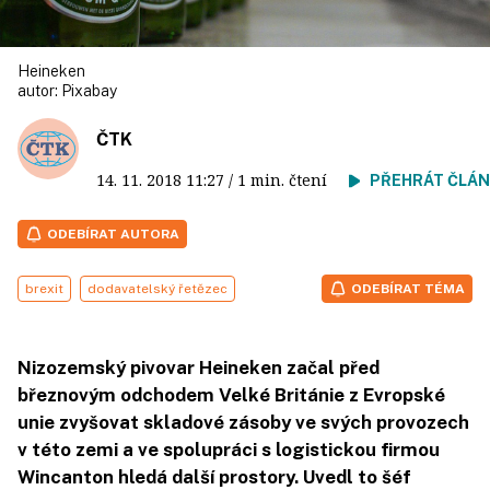
Heineken
autor:
Pixabay
ČTK
14. 11. 2018
11:27
/ 1 min. čtení
PŘEHRÁT ČLÁ
ODEBÍRAT AUTORA
brexit
dodavatelský řetězec
ODEBÍRAT TÉMA
Nizozemský pivovar Heineken začal před
březnovým odchodem Velké Británie z Evropské
unie zvyšovat skladové zásoby ve svých provozech
v této zemi a ve spolupráci s logistickou firmou
Wincanton hledá další prostory. Uvedl to šéf