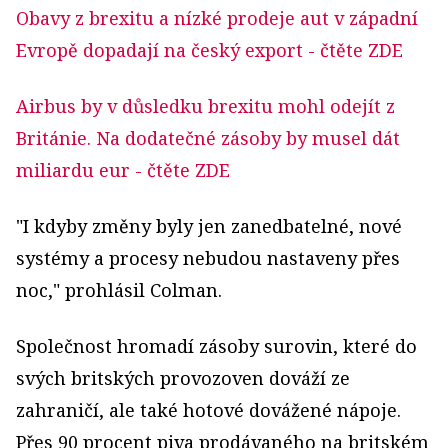
Obavy z brexitu a nízké prodeje aut v západní
Evropě dopadají na český export
- čtěte ZDE
Airbus by v důsledku brexitu mohl odejít z
Británie. Na dodatečné zásoby by musel dát
miliardu eur
- čtěte ZDE
"I kdyby změny byly jen zanedbatelné, nové
systémy a procesy nebudou nastaveny přes
noc," prohlásil Colman.
Společnost hromadí zásoby surovin, které do
svých britských provozoven dováží ze
zahraničí, ale také hotové dovážené nápoje.
Přes 90 procent piva prodávaného na britském