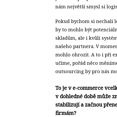
nám největší smysl si logi
Pokud bychom si nechali lo
by to mohlo být potenciál
skladům, ale i kvůli syst
našeho partnera. V momentě
mohlo ohrozit. A to i při 
učíme, pořád něco měníme
outsourcing by pro nás mo
To je v e-commerce vcelku
v dohledné době může zm
stabilizují a začnou přen
firmám?