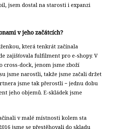
l, jsem dostal na starosti i expanzi
Bonami v jeho začátcích?
ženkou, která tenkrát začínala
e zajišťovala fulfilment pro e-shopy. V
ko cross-dock, jenom jsme zboží
u jsme narostli, takže jsme začali držet
rtnera jsme tak přerostli − jednu dobu
cent jeho objemů. E-skládek jsme
začínali v malé místnosti kolem sta
2016 jsme se přestěhovali do skladu