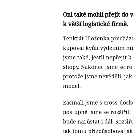
Oni také mohli přejít do v
k větší logistické firmě.
Tenkrát Uloženka přecháze
kupoval kvůli výdejním mís
jsme také, jestli nepřejít 
shopy. Nakonec jsme se rozh
protože jsme nevěděli, jak
model.
Začínali jsme s cross-do
postupně jsme se rozšířili
bude narůstat i dál. Rozši
jak tomu přizpůsobovat sk