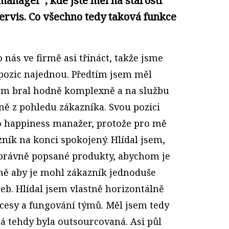
anager", kde jste měl na starosti
servis. Co všechno tedy taková funkce
 nás ve firmě asi třináct, takže jsme
 pozic najednou. Předtím jsem měl
jsem bral hodně komplexně a na službu
ně z pohledu zákazníka. Svou pozici
ko happiness manažer, protože pro mě
zník na konci spokojený. Hlídal jsem,
právně popsané produkty, abychom je
dně aby je mohl zákazník jednoduše
web. Hlídal jsem vlastně horizontálně
cesy a fungování týmů. Měl jsem tedy
erá tehdy byla outsourcovaná. Asi půl