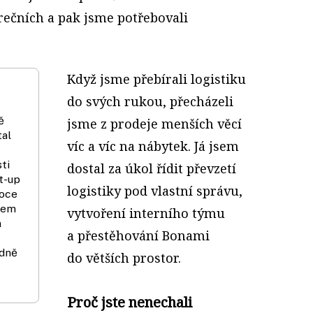
rečních a pak jsme potřebovali
Když jsme přebírali logistiku
do svých rukou, přecházeli
ě
jsme z prodeje menších věcí
tal
víc a víc na nábytek. Já jsem
ti
dostal za úkol řídit převzetí
rt-up
logistiky pod vlastní správu,
roce
kem
vytvoření interního týmu
n
a přestěhování Bonami
edně
do větších prostor.
Proč jste nenechali