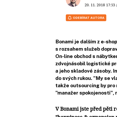
20. 11. 2018
17:53
ODEBÍRAT AUTORA
Bonami je dalším z e-shop
s rozsahem služeb dopravc
On-line obchod s nábytk
zdvojnásobil logistické pr
a jeho skladové zásoby. In
do svých rukou. "My se v
takže outsourcing by pro 
"manažer spokojenosti", n
V Bonami jste před pěti r