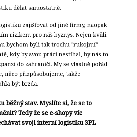
stiku dělat samostatně.
gistiku zajišťovat od jiné firmy, naopak
ním rizikem pro náš byznys. Nejen kvůli
ému bychom byli tak trochu "rukojmí"
, kdy by svou práci nestíhal, by nás to
expanzi do zahraničí. My se vlastně pořád
, něco přizpůsobujeme, takže
hla být brzda.
 běžný stav. Myslíte si, že se to
ěnit? Tedy že se e-shopy víc
echávat svoji interní logistiku 3PL