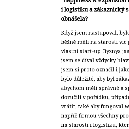
"happiness & expansion m
i logistiku a zákaznický 
obnášela?
Když jsem nastupoval, bylo
běžně měli na starosti víc
vlastní start-up. Byznys 
jsem se díval vždycky hlav
jsem si proto označil i ja
bylo důležité, aby byl záka
abychom měli správné a s
doručili v pořádku, přípa
vrátit, také aby fungoval 
napříč firmou všechny pro
na starosti i logistiku, kt