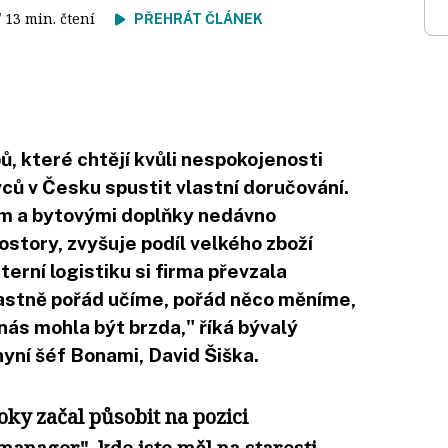
/ 13 min. čtení
PŘEHRÁT ČLÁNEK
ů, které chtějí kvůli nespokojenosti
ů v Česku spustit vlastní doručování.
em a bytovými doplňky nedávno
ostory, zvyšuje podíl velkého zboží
terní logistiku si firma převzala
lastně pořád učíme, pořád něco měníme,
nás mohla být brzda," říká bývalý
yní šéf Bonami, David Šiška.
oky začal působit na pozici