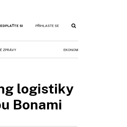
EDPLAŤTE SI
PŘIHLASTE SE
EKONOM
É ZPRÁVY
g logistiky
opu Bonami