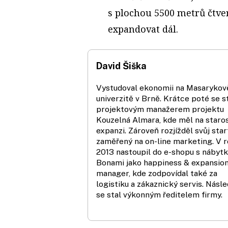
s plochou 5500 metrů čtve
expandovat dál.
David Šiška
Vystudoval ekonomii na Masarykov
univerzitě v Brně. Krátce poté se s
projektovým manažerem projektu
Kouzelná Almara, kde měl na staros
expanzi. Zároveň rozjížděl svůj sta
zaměřený na on-line marketing. V 
2013 nastoupil do e-shopu s nábyt
Bonami jako happiness & expansio
manager, kde zodpovídal také za
logistiku a zákaznický servis. Násl
se stal výkonným ředitelem firmy.