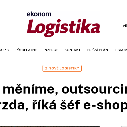
PŘ
SOPIS
PŘEDPLATNÉ
INZERCE
KONTAKT
EDIČNÍ PLÁN
TISKOV
Z NOVÉ LOGISTIKY
 měníme, outsourcin
rzda, říká šéf e-sh