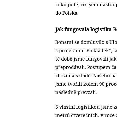
roku poté, co jsem nastoupi
do Polska.
Jak fungovala logistika 
Bonami se domluvilo s Ulo
s projektem "E-skládek", kd
té době jsme fungovali ja
přeprodávali. Postupem čas
zboží na skladě. Našeho pa
jsme tvořili kolem 90 pro
následně převzali.
S vlastní logistikou jsme 
metrů čtverečních, v roce 