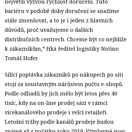
největší výzvou rychlost doručení. Tuto
bariéru v podobě doby doručení se snažíme
stále zmenšovat, a to je i jeden z hlavních
důvodů, proč uvažujeme o dalších
distribučních centrech. Chceme být co nejblíže
k zákazníkům,“ říká ředitel logistiky Notino
Tomáš Hofer.
Sílící poptávka zákazníků po nákupech po síti
stojí za soustavným nárůstem počtu e-shopů.
Podle odhadů by jich mělo být letos přes 40
tisíc, kdy na on-line prodej sází v rámci
vícekanálového prodeje i velcí retaileři.
Letošní tržby podle kanálů prodeje budou
známé až z počátku roku 2019. Výmluvné jsou