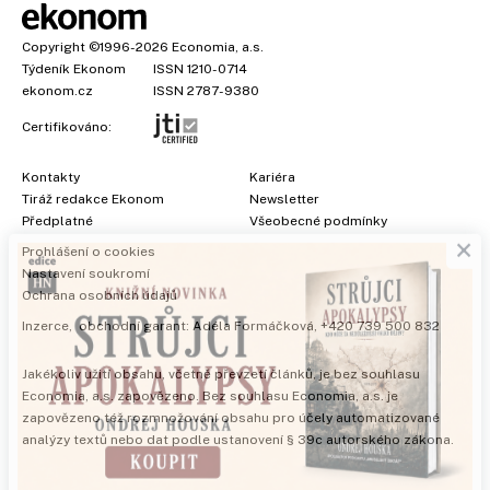
Copyright
©1996-2026
Economia, a.s.
Týdeník Ekonom
ISSN 1210-0714
ekonom.cz
ISSN 2787-9380
Certifikováno:
Kontakty
Kariéra
Tiráž redakce Ekonom
Newsletter
×
Předplatné
Všeobecné podmínky
Prohlášení o cookies
Nastavení soukromí
Ochrana osobních údajů
Inzerce
, obchodní garant:
Adéla Formáčková
,
+420 739 500 832
Jakékoliv užití obsahu, včetně převzetí článků, je bez souhlasu
Economia, a.s. zapovězeno. Bez souhlasu Economia, a.s. je
zapovězeno též rozmnožování obsahu pro účely automatizované
analýzy textů nebo dat podle ustanovení § 39c autorského zákona.