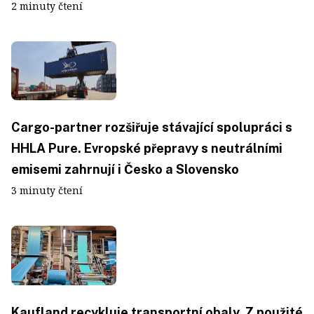
2 minuty čtení
Cargo-partner rozšiřuje stávající spolupráci s
HHLA Pure. Evropské přepravy s neutrálními
emisemi zahrnují i Česko a Slovensko
3 minuty čtení
Kaufland recykluje transportní obaly. Z použité