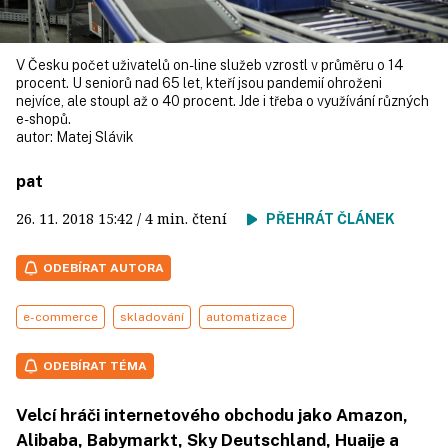
V Česku počet uživatelů on-line služeb vzrostl v průměru o 14
procent. U seniorů nad 65 let, kteří jsou pandemií ohroženi
nejvíce, ale stoupl až o 40 procent. Jde i třeba o využívání různých
e-shopů.
autor:
Matej Slávik
pat
26. 11. 2018
15:42
/ 4 min. čtení
PŘEHRÁT ČLÁNEK
ODEBÍRAT AUTORA
e-commerce
skladování
automatizace
ODEBÍRAT TÉMA
Velcí hráči internetového obchodu jako Amazon,
Alibaba, Babymarkt, Sky Deutschland, Huaije a