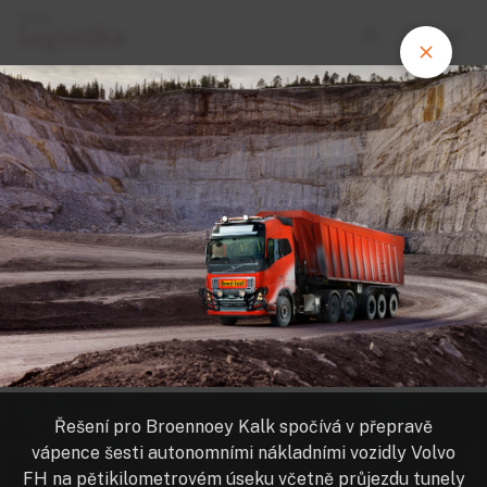
FOTOGALERIE
Volvo Trucks v Norsku nasadí
autonomní kamion na přepravy mezi
povrchovým dolem a přístavem
Řešení pro Broennoey Kalk spočívá v přepravě
vápence šesti autonomními nákladními vozidly Volvo
FH na pětikilometrovém úseku včetně průjezdu tunely