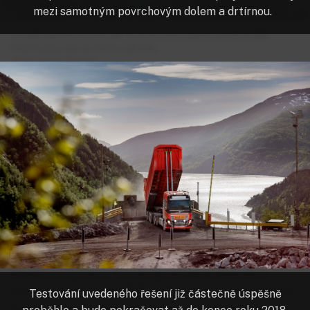
mezi samotným povrchovým dolem a drtírnou.
Těžební společnost bude za autonomní kamion platit podle
hmotnosti přepraveného nákladu.
autor:
Volvo Trucks
rn
27. 11. 2018
10:56
PŘEHRÁT ČLÁNEK
ODEBÍRAT AUTORA
Volvo
autonomní vozidlo
automatizace
těžební průmysl
ODEBÍRAT TÉMA
Společnost Volvo Trucks podepsala dohodu s
norskou společností BrĂ¸nnĂ¸y Kalk o poskytování
Testování uvedeného řešení již částečně úspěšně
autonomní přepravy pro transport vápence mezi