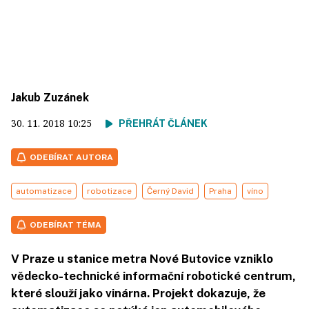
Jakub Zuzánek
30. 11. 2018
10:25
PŘEHRÁT ČLÁNEK
ODEBÍRAT AUTORA
automatizace
robotizace
Černý David
Praha
víno
ODEBÍRAT TÉMA
V Praze u stanice metra Nové Butovice vzniklo
vědecko-technické informační robotické centrum,
které slouží jako vinárna. Projekt dokazuje, že