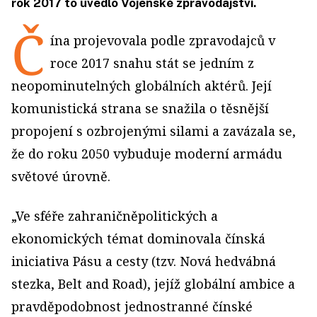
rok 2017 to uvedlo Vojenské zpravodajství.
Č
ína projevovala podle zpravodajců v
roce 2017 snahu stát se jedním z
neopominutelných globálních aktérů. Její
komunistická strana se snažila o těsnější
propojení s ozbrojenými silami a zavázala se,
že do roku 2050 vybuduje moderní armádu
světové úrovně.
„Ve sféře zahraničněpolitických a
ekonomických témat dominovala čínská
iniciativa Pásu a cesty (tzv. Nová hedvábná
stezka, Belt and Road), jejíž globální ambice a
pravděpodobnost jednostranné čínské