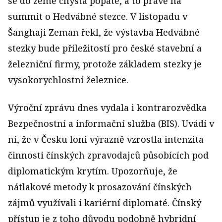
se do země chystá popáté, a to právě na
summit o Hedvábné stezce. V listopadu v
Šanghaji Zeman řekl, že výstavba Hedvábné
stezky bude příležitostí pro české stavební a
železniční firmy, protože základem stezky je
vysokorychlostní železnice.
Výroční zprávu dnes vydala i kontrarozvědka
Bezpečnostní a informační služba (BIS). Uvádí v
ní, že v Česku loni výrazně vzrostla intenzita
činnosti čínských zpravodajců působících pod
diplomatickým krytím. Upozorňuje, že
nátlakové metody k prosazování čínských
zájmů využívali i kariérní diplomaté. Čínský
přístup je z toho důvodu podobně hybridní