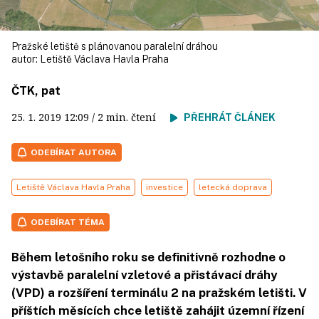
Pražské letiště s plánovanou paralelní dráhou
autor:
Letiště Václava Havla Praha
ČTK, pat
25. 1. 2019
12:09
/ 2 min. čtení
PŘEHRÁT ČLÁNEK
ODEBÍRAT AUTORA
Letiště Václava Havla Praha
investice
letecká doprava
ODEBÍRAT TÉMA
Během letošního roku se definitivně rozhodne o
výstavbě paralelní vzletové a přistávací dráhy
(VPD) a rozšíření terminálu 2 na pražském letišti. V
příštích měsících chce letiště zahájit územní řízení