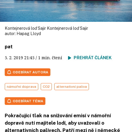
Kontejnerová loď Sajir Kontejnerová loď Sajir
autor:
Hapag Lloyd
pat
5. 2. 2019
21:45
/ 1 min. čtení
PŘEHRÁT ČLÁNEK
ODEBÍRAT AUTORA
námořní doprava
CO2
alternativní paliva
ODEBÍRAT TÉMA
Pokračující tlak na snižování emisí v námořní
dopravě nutí majitele lodí, aby uvažovali o
alternativních palivech. Patří mezi ně i německé