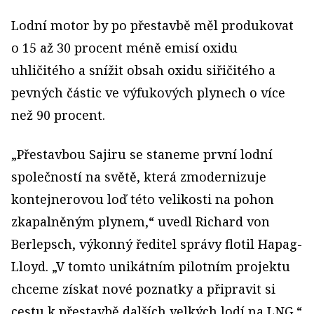
Lodní motor by po přestavbě měl produkovat
o 15 až 30 procent méně emisí oxidu
uhličitého a snížit obsah oxidu siřičitého a
pevných částic ve výfukových plynech o více
než 90 procent.
„Přestavbou Sajiru se staneme první lodní
společností na světě, která zmodernizuje
kontejnerovou loď této velikosti na pohon
zkapalněným plynem,“ uvedl Richard von
Berlepsch, výkonný ředitel správy flotil Hapag-
Lloyd. „V tomto unikátním pilotním projektu
chceme získat nové poznatky a připravit si
cestu k přestavbě dalších velkých lodí na LNG.“