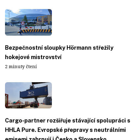
Bezpečnostní sloupky Hörmann střežily
hokejové mistrovství
2 minuty čtení
Cargo-partner rozšiřuje stávající spolupráci s
HHLA Pure. Evropské přepravy s neutrálními
emisemi zahrnují i Česko a Slovensko