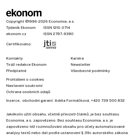
Copyright
©1996-2026
Economia, a.s.
Týdeník Ekonom
ISSN 1210-0714
ekonom.cz
ISSN 2787-9380
Certifikováno:
Kontakty
Kariéra
Tiráž redakce Ekonom
Newsletter
×
Předplatné
Všeobecné podmínky
Prohlášení o cookies
Nastavení soukromí
Ochrana osobních údajů
Inzerce
, obchodní garant:
Adéla Formáčková
,
+420 739 500 832
Jakékoliv užití obsahu, včetně převzetí článků, je bez souhlasu
Economia, a.s. zapovězeno. Bez souhlasu Economia, a.s. je
zapovězeno též rozmnožování obsahu pro účely automatizované
analýzy textů nebo dat podle ustanovení § 39c autorského zákona.