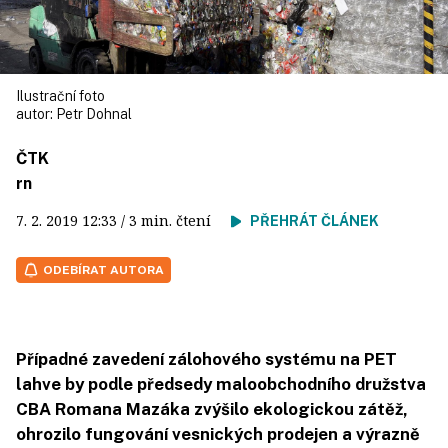
Ilustrační foto
autor:
Petr Dohnal
ČTK
rn
7. 2. 2019
12:33
/ 3 min. čtení
PŘEHRÁT ČLÁNEK
ODEBÍRAT AUTORA
Případné zavedení zálohového systému na PET
lahve by podle předsedy maloobchodního družstva
CBA Romana Mazáka zvýšilo ekologickou zátěž,
ohrozilo fungování vesnických prodejen a výrazně