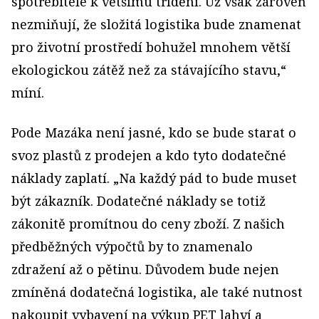
spotřebitele k většímu třídění. Už však zároveň
nezmiňují, že složitá logistika bude znamenat
pro životní prostředí bohužel mnohem větší
ekologickou zátěž než za stávajícího stavu,“
míní.
Pode Mazáka není jasné, kdo se bude starat o
svoz plastů z prodejen a kdo tyto dodatečné
náklady zaplatí. „Na každý pád to bude muset
být zákazník. Dodatečné náklady se totiž
zákonitě promítnou do ceny zboží. Z našich
předběžných výpočtů by to znamenalo
zdražení až o pětinu. Důvodem bude nejen
zmíněná dodatečná logistika, ale také nutnost
nakoupit vybavení na výkup PET lahví a