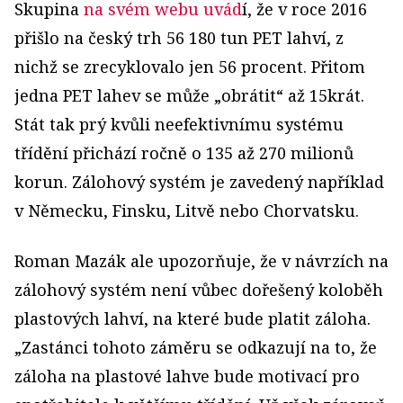
Skupina
na svém webu uvád
í, že v roce 2016
přišlo na český trh 56 180 tun PET lahví, z
nichž se zrecyklovalo jen 56 procent. Přitom
jedna PET lahev se může „obrátit“ až 15krát.
Stát tak prý kvůli neefektivnímu systému
třídění přichází ročně o 135 až 270 milionů
korun. Zálohový systém je zavedený například
v Německu, Finsku, Litvě nebo Chorvatsku.
Roman Mazák ale upozorňuje, že v návrzích na
zálohový systém není vůbec dořešený koloběh
plastových lahví, na které bude platit záloha.
„Zastánci tohoto záměru se odkazují na to, že
záloha na plastové lahve bude motivací pro