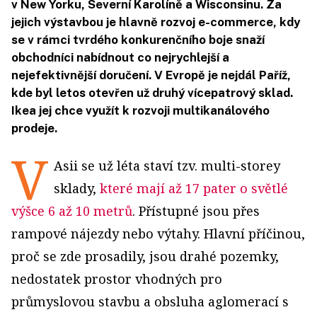
v New Yorku, Severní Karolíně a Wisconsinu. Za
jejich výstavbou je hlavně rozvoj e-commerce, kdy
se v rámci tvrdého konkurenčního boje snaží
obchodníci nabídnout co nejrychlejší a
nejefektivnější doručení. V Evropě je nejdál Paříž,
kde byl letos otevřen už druhý vícepatrový sklad.
Ikea jej chce využít k rozvoji multikanálového
prodeje.
V
Asii se už léta staví tzv. multi-storey
sklady,
které mají až 17 pater o světlé
výšce 6 až 10 metrů
. Přístupné jsou přes
rampové nájezdy nebo výtahy. Hlavní příčinou,
proč se zde prosadily, jsou drahé pozemky,
nedostatek prostor vhodných pro
průmyslovou stavbu a obsluha aglomerací s