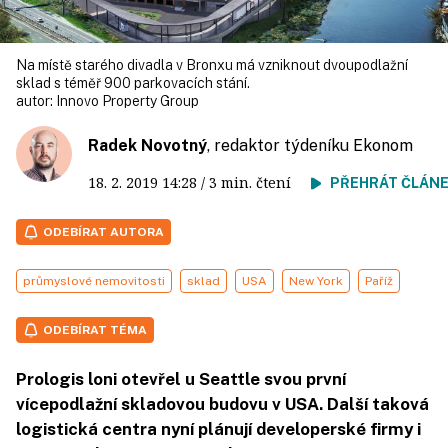
Na místě starého divadla v Bronxu má vzniknout dvoupodlažní
sklad s téměř 900 parkovacích stání.
autor:
Innovo Property Group
Radek Novotný
, redaktor týdeníku Ekonom
18. 2. 2019
14:28
/ 3 min. čtení
PŘEHRÁT ČLÁN
ODEBÍRAT AUTORA
průmyslové nemovitosti
sklad
USA
New York
Paříž
ODEBÍRAT TÉMA
Prologis loni otevřel u Seattle svou první
vícepodlažní skladovou budovu v USA. Další taková
logistická centra nyní plánují developerské firmy i