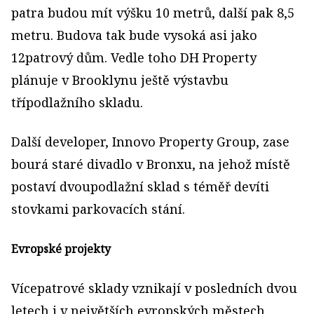
patra budou mít výšku 10 metrů, další pak 8,5
metru. Budova tak bude vysoká asi jako
12patrový dům. Vedle toho DH Property
plánuje v Brooklynu ještě výstavbu
třípodlažního skladu.
Další developer, Innovo Property Group, zase
bourá staré divadlo v Bronxu, na jehož místě
postaví dvoupodlažní sklad s téměř devíti
stovkami parkovacích stání.
Evropské projekty
Vícepatrové sklady vznikají v posledních dvou
letech i v největších evropských městech.