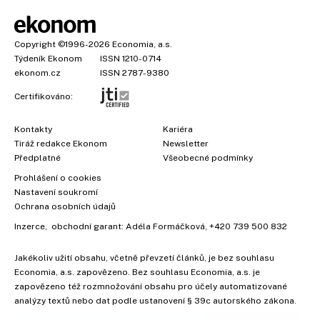
Copyright
©1996-2026
Economia, a.s.
Týdeník Ekonom
ISSN 1210-0714
ekonom.cz
ISSN 2787-9380
Certifikováno:
Kontakty
Kariéra
Tiráž redakce Ekonom
Newsletter
Předplatné
Všeobecné podmínky
Prohlášení o cookies
Nastavení soukromí
Ochrana osobních údajů
Inzerce
, obchodní garant:
Adéla Formáčková
,
+420 739 500 832
Jakékoliv užití obsahu, včetně převzetí článků, je bez souhlasu
×
Economia, a.s. zapovězeno. Bez souhlasu Economia, a.s. je
zapovězeno též rozmnožování obsahu pro účely automatizované
analýzy textů nebo dat podle ustanovení § 39c autorského zákona.