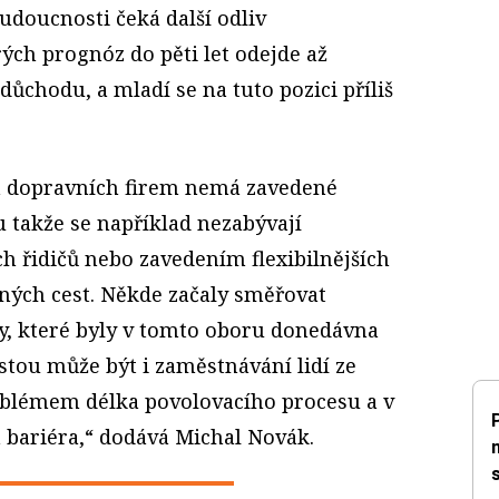
udoucnosti čeká další odliv
ých prognóz do pěti let odejde až
důchodu, a mladí se na tuto pozici příliš
na dopravních firem nemá zavedené
takže se například nezabývají
h řidičů nebo zavedením flexibilnějších
žných cest. Někde začaly směřovat
, které byly v tomto oboru donedávna
tou může být i zaměstnávání lidí ze
roblémem délka povolovacího procesu a v
á bariéra,“ dodává Michal Novák.