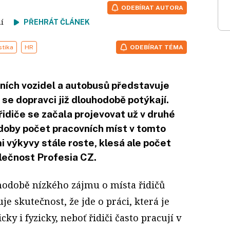
ODEBÍRAT AUTORA
tení
PŘEHRÁT ČLÁNEK
stika
HR
ODEBÍRAT TÉMA
ních vozidel a autobusů představuje
se dopravci již dlouhodobě potýkají.
idiče se začala projevovat už v druhé
 doby počet pracovních míst v tomto
i výkyvy stále roste, klesá ale počet
lečnost Profesia CZ.
hodobě nízkého zájmu o místa řidičů
je skutečnost, že jde o práci, která je
ky i fyzicky, neboť řidiči často pracují v