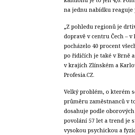
na jednu nabídku reaguje
„Z pohledu regionů je drt
dopravě v centru Čech – v
pocházelo 40 procent všech
po řidičích je také v Brně 
v krajích Zlínském a Karl
Profesia.CZ.
Velký problém, o kterém se
průměru zaměstnanců v t
dosahuje podle oborových 
povolání 57 let a trend je
vysokou psychickou a fyzi