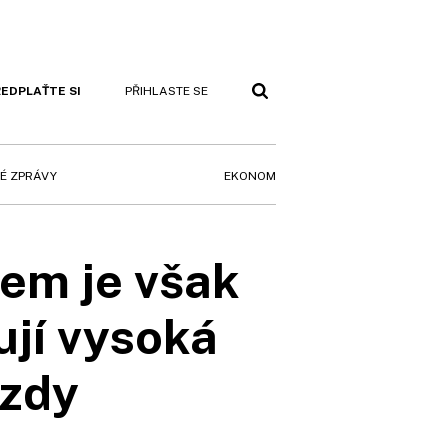
EDPLAŤTE SI
PŘIHLASTE SE
EKONOM
É ZPRÁVY
jem je však
ují vysoká
mzdy