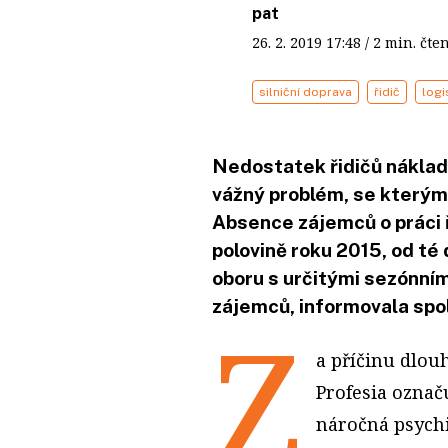
pat
26. 2. 2019
17:48
/ 2 min. č
silniční doprava
řidič
logi
Nedostatek řidičů náklad
vážný problém, se kterým 
Absence zájemců o práci ř
polovině roku 2015, od té
oboru s určitými sezónním
zájemců, informovala spo
Z
a příčinu dlou
Profesia označu
náročná psychic