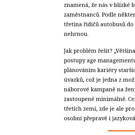
znamená, že nás v blízké b
zaměstnanců. Podle někter
třetina řidičů autobusů do 
nehrnou.
Jak problém řešit? „Větši
postupy age managementu 
plánováním kariéry staršíc
úvazků, což je jedna z mo
náborové kampaně na ženy
zastoupené minimálně. Ces
třetích zemí, zde je ale p
osobní přepravě i jazykov