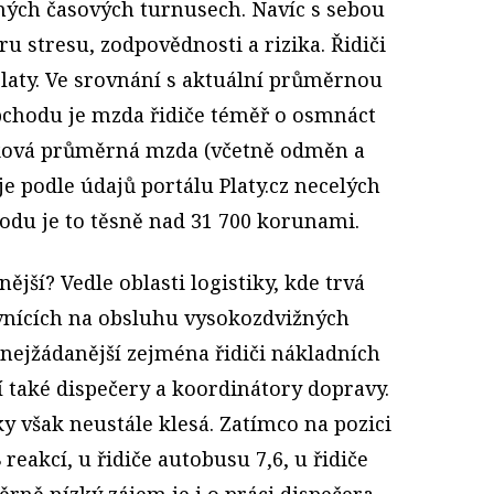
ých časových turnusech. Navíc s sebou
 stresu, zodpovědnosti a rizika. Řidiči
platy. Ve srovnání s aktuální průměrnou
chodu je mzda řidiče téměř o osmnáct
elková průměrná mzda (včetně odměn a
e podle údajů portálu Platy.cz necelých
odu je to těsně nad 31 700 korunami.
ější? Vedle oblasti logistiky, kde trvá
vnících na obsluhu vysokozdvižných
z nejžádanější zejména řidiči nákladních
í také dispečery a koordinátory dopravy.
ky však neustále klesá. Zatímco na pozici
 reakcí, u řidiče autobusu 7,6, u řidiče
ěrně nízký zájem je i o práci dispečera,