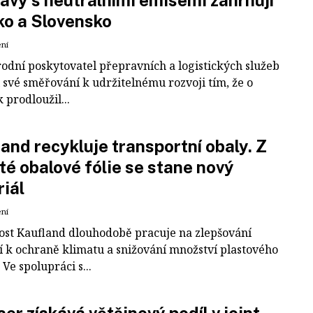
ko a Slovensko
ení
odní poskytovatel přepravních a logistických služeb
 své směřování k udržitelnému rozvoji tím, že o
k prodloužil...
and recykluje transportní obaly. Z
té obalové fólie se stane nový
iál
ení
ost Kaufland dlouhodobě pracuje na zlepšování
í k ochraně klimatu a snižování množství plastového
Ve spolupráci s...
er získává většinový podíl v joint