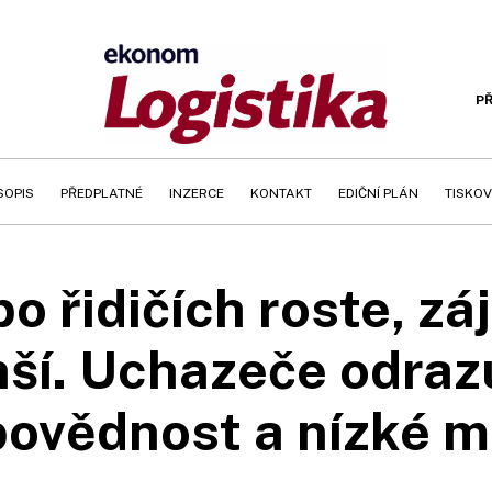
PŘ
SOPIS
PŘEDPLATNÉ
INZERCE
KONTAKT
EDIČNÍ PLÁN
TISKOV
o řidičích roste, zá
ší. Uchazeče odraz
ovědnost a nízké 