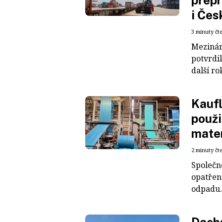
i Čes
3 minuty čt
Mezinár
potvrdil
další ro
Kaufl
použi
mater
2 minuty čt
Společn
opatřen
odpadu. 
Dachs