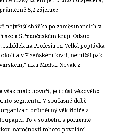
 průměrně 5,2 zájemce.
ivě největší sháňka po zaměstnancích v
 Praze a Středočeském kraji. Odsud
 nabídek na Profesia.cz. Velká poptávka
a okolí a v Plzeňském kraji, nejnižší pak
ovarském,“ říká Michal Novák z
 však málo hovoří, je i růst věkového
omto segmentu. V současné době
organizací průměrný věk řidiče z
 stoupající. To v souběhu s poměrně
ckou náročností tohoto povolání