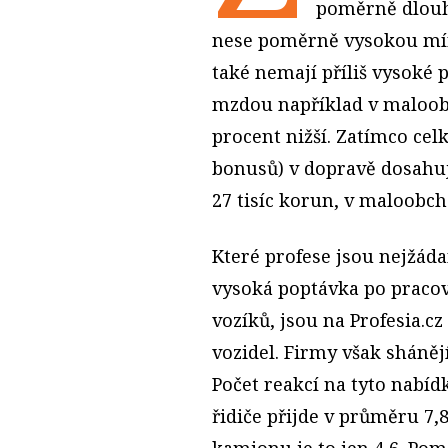
poměrně dlouh
nese poměrně vysokou míru
také nemají příliš vysoké 
mzdou například v maloob
procent nižší. Zatímco c
bonusů) v dopravě dosahuj
27 tisíc korun, v maloobch
Které profese jsou nejžádan
vysoká poptávka po praco
vozíků, jsou na Profesia.c
vozidel. Firmy však sháněj
Počet reakcí na tyto nabíd
řidiče přijde v průměru 7,8
kamionu je to jen 4,6. Pom