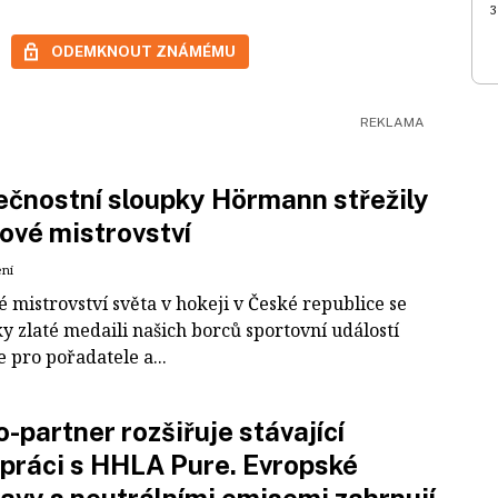
3
ODEMKNOUT ZNÁMÉMU
čnostní sloupky Hörmann střežily
ové mistrovství
ení
 mistrovství světa v hokeji v České republice se
ky zlaté medaili našich borců sportovní událostí
e pro pořadatele a...
-partner rozšiřuje stávající
práci s HHLA Pure. Evropské
avy s neutrálními emisemi zahrnují