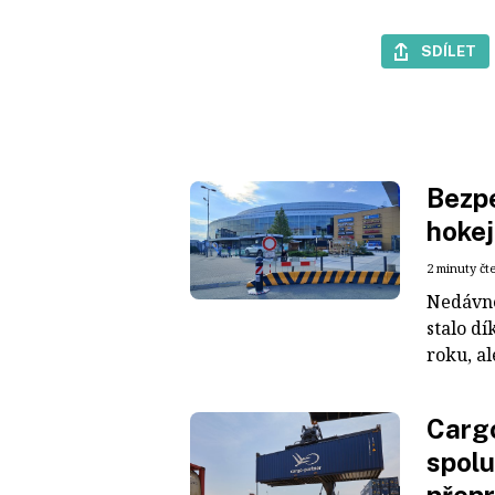
SDÍLET
Bezpe
hokej
2 minuty čt
Nedávné
stalo dí
roku, al
Cargo
spolu
přepr