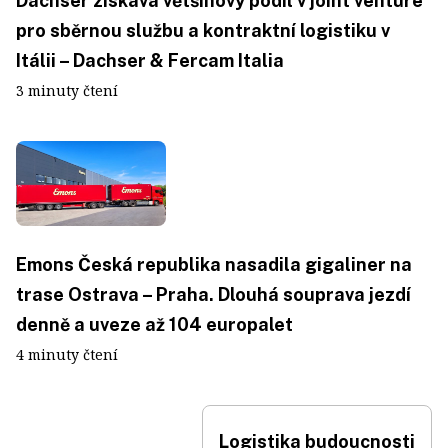
Dachser získává většinový podíl v joint venture
pro sběrnou službu a kontraktní logistiku v
Itálii – Dachser & Fercam Italia
3 minuty čtení
Emons Česká republika nasadila gigaliner na
trase Ostrava – Praha. Dlouhá souprava jezdí
denně a uveze až 104 europalet
4 minuty čtení
Logistika budoucnosti