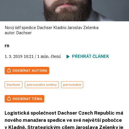
Nový šéf spedice Dachser Kladno Jaroslav Zelenka
autor:
Dachser
rn
1. 3. 2019
10:21
/ 1 min. čtení
PŘEHRÁT ČLÁNEK
ODEBÍRAT AUTORA
Dachser
personální změny
personálie
ODEBÍRAT TÉMA
Logistická společnost Dachser Czech Republic má
nového manažera spedice ve své největší pobočce
v Kladně. Strategickým cílem Jaroslava Zelenky je