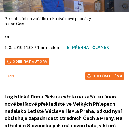
Geis otevřel na začátku roku dvě nové pobočky.
autor:
Geis
rn
1. 3. 2019
11:03
/ 1 min. čtení
PŘEHRÁT ČLÁNEK
ODEBÍRAT AUTORA
Geis
ODEBÍRAT TÉMA
Logistická firma Geis otevřela na začátku února
nové balíkové překladiště ve Velkých Přílepech
nedaleko Letiště Václava Havla Praha, odkud nyní
obsluhuje západní část středních Čech a Prahy. Na
středním Slovensku pak má novou halu, v které