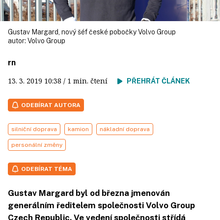
Gustav Margard, nový šéf české pobočky Volvo Group
autor:
Volvo Group
rn
13. 3. 2019
10:38
/ 1 min. čtení
PŘEHRÁT ČLÁNEK
ODEBÍRAT AUTORA
silniční doprava
kamion
nákladní doprava
personální změny
ODEBÍRAT TÉMA
Gustav Margard byl od března jmenován
generálním ředitelem společnosti Volvo Group
Czech Republic. Ve vedení společnosti střídá