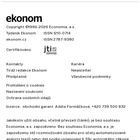
Copyright
©1996-2026
Economia, a.s.
Týdeník Ekonom
ISSN 1210-0714
ekonom.cz
ISSN 2787-9380
Certifikováno:
Kontakty
Kariéra
Tiráž redakce Ekonom
Newsletter
Předplatné
Všeobecné podmínky
Prohlášení o cookies
×
Nastavení soukromí
Ochrana osobních údajů
Inzerce
, obchodní garant:
Adéla Formáčková
,
+420 739 500 832
Jakékoliv užití obsahu, včetně převzetí článků, je bez souhlasu
Economia, a.s. zapovězeno. Bez souhlasu Economia, a.s. je
zapovězeno též rozmnožování obsahu pro účely automatizované
analýzy textů nebo dat podle ustanovení § 39c autorského zákona.