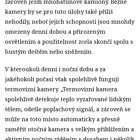
zároveň jezdí mnohatunové kamiony. Běžné
kamery by se pro tuto úlohy také příliš
nehodily, neboť jejich schopnosti jsou mnohdy
omezeny denní dobou a přirozeným
osvětlením a použitelnost zcela skončí spolu s
hustým deštěm nebo sněžením.
V kteroukoli denní i noční dobu a za
jakéhokoli počasí však spolehlivě fungují
termovizní kamery. „Termovizní kamera
spolehlivě detekuje teplo vyzařované lidským
tělem, odešle poplachový signál, a zároveň se
může na toto místo automaticky a přesně
zaměřit otočná kamera s velkým přiblížením a
aktivním nočním viděním s dosahem i několik