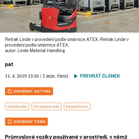
Retrak Linde v provedení podle směrnice ATEX. Retrak Linde v
provedení podle směrnice ATEX.
autor:
Linde Material Handling
pat
11. 4. 2019
13:50
/ 2 min. čtení
PŘEHRÁT ČLÁNEK
ODEBÍRAT AUTORA
skladování
Evropská unie
bezpečnost
ODEBÍRAT TÉMA
Průmyslové vozíky používané v prostředí, v němž