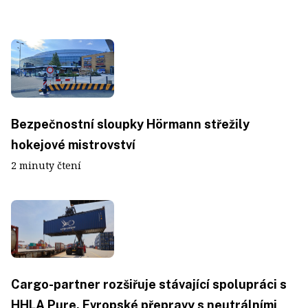
Bezpečnostní sloupky Hörmann střežily
hokejové mistrovství
2 minuty čtení
Cargo-partner rozšiřuje stávající spolupráci s
HHLA Pure. Evropské přepravy s neutrálními