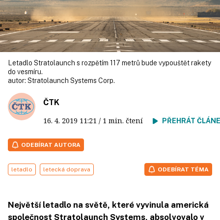
Letadlo Stratolaunch s rozpětím 117 metrů bude vypouštět rakety
do vesmíru.
autor:
Stratolaunch Systems Corp.
ČTK
16. 4. 2019
11:21
/ 1 min. čtení
PŘEHRÁT ČLÁN
ODEBÍRAT AUTORA
letadlo
letecká doprava
ODEBÍRAT TÉMA
Největší letadlo na světě, které vyvinula americká
společnost Stratolaunch Systems, absolvovalo v