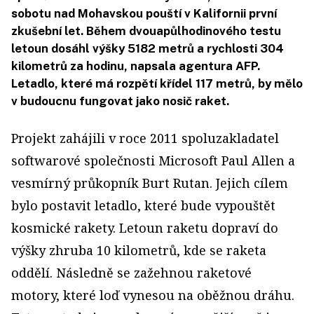
sobotu nad Mohavskou pouští v Kalifornii první
zkušební let. Během dvouapůlhodinového testu
letoun dosáhl výšky 5182 metrů a rychlosti 304
kilometrů za hodinu, napsala agentura AFP.
Letadlo, které má rozpětí křídel 117 metrů, by mělo
v budoucnu fungovat jako nosič raket.
Projekt zahájili v roce 2011 spoluzakladatel
softwarové společnosti Microsoft Paul Allen a
vesmírný průkopník Burt Rutan. Jejich cílem
bylo postavit letadlo, které bude vypouštět
kosmické rakety. Letoun raketu dopraví do
výšky zhruba 10 kilometrů, kde se raketa
oddělí. Následně se zažehnou raketové
motory, které loď vynesou na oběžnou dráhu.