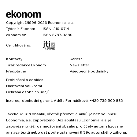
Copyright
©1996-2026
Economia, a.s.
Týdeník Ekonom
ISSN 1210-0714
ekonom.cz
ISSN 2787-9380
Certifikováno:
Kontakty
Kariéra
Tiráž redakce Ekonom
Newsletter
Předplatné
Všeobecné podmínky
Prohlášení o cookies
Nastavení soukromí
Ochrana osobních údajů
Inzerce
, obchodní garant:
Adéla Formáčková
,
+420 739 500 832
×
Jakékoliv užití obsahu, včetně převzetí článků, je bez souhlasu
Economia, a.s. zapovězeno. Bez souhlasu Economia, a.s. je
zapovězeno též rozmnožování obsahu pro účely automatizované
analýzy textů nebo dat podle ustanovení § 39c autorského zákona.