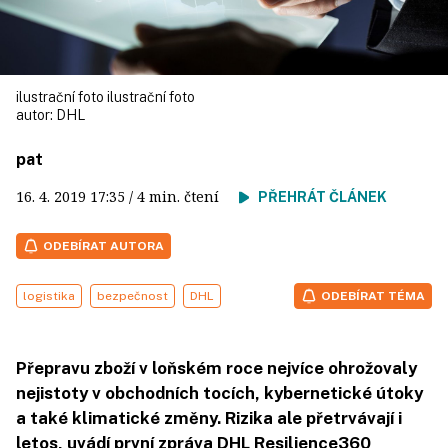
ilustrační foto ilustrační foto
autor:
DHL
pat
16. 4. 2019
17:35
/ 4 min. čtení
PŘEHRÁT ČLÁNEK
ODEBÍRAT AUTORA
logistika
bezpečnost
DHL
ODEBÍRAT TÉMA
Přepravu zboží v loňském roce nejvíce ohrožovaly
nejistoty v obchodních tocích, kybernetické útoky
a také klimatické změny. Rizika ale přetrvávají i
letos, uvádí první zpráva DHL Resilience360