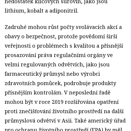
nedostatek klíčových surovin, jako jsou
lithium, kobalt a adiponitril.
Zadruhé mohou růst počty svolávacích akcí a
obavy o bezpečnost, protože povědomí širší
veřejnosti o problémech s kvalitou a přísnější
prosazování práva regulačními orgány ve
velmi regulovaných odvětvích, jako jsou
farmaceutický průmysl nebo výrobci
zdravotních pomůcek, podrobuje produkty
přísnějším kontrolám. V neposlední řadě
mohou být v roce 2019 rozšiřována opatření
proti znečišťování životního prostředí na další
průmyslová odvětví v Asii. Také americký úřad
pro ochranu životního prostředí (EPA) by měl