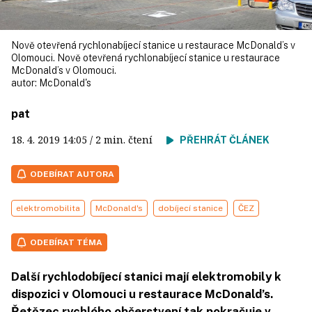
Nově otevřená rychlonabíjecí stanice u restaurace McDonald’s v
Olomouci. Nově otevřená rychlonabíjecí stanice u restaurace
McDonald’s v Olomouci.
autor:
McDonald's
pat
18. 4. 2019
14:05
/ 2 min. čtení
PŘEHRÁT ČLÁNEK
ODEBÍRAT AUTORA
elektromobilita
McDonald's
dobíjecí stanice
ČEZ
ODEBÍRAT TÉMA
Další rychlodobíjecí stanici mají elektromobily k
dispozici v Olomouci u restaurace McDonald’s.
Řetězec rychlého občerstvení tak pokračuje v