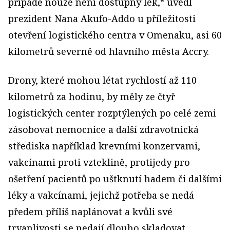
případě nouze není dostupný lék,“ uvedl
prezident Nana Akufo-Addo u příležitosti
otevření logistického centra v Omenaku, asi 60
kilometrů severně od hlavního města Accry.
Drony, které mohou létat rychlostí až 110
kilometrů za hodinu, by měly ze čtyř
logistických center rozptýlených po celé zemi
zásobovat nemocnice a další zdravotnická
střediska například krevními konzervami,
vakcínami proti vzteklině, protijedy pro
ošetření pacientů po uštknutí hadem či dalšími
léky a vakcínami, jejichž potřeba se nedá
předem příliš naplánovat a kvůli své
trvanlivosti se nedají dlouho skladovat.