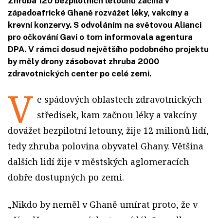
Zhruba 120 bezpilotních letounů začíná v
západoafrické Ghaně rozvážet léky, vakcíny a
krevní konzervy. S odvoláním na světovou Alianci
pro očkování Gavi o tom informovala agentura
DPA. V rámci dosud největšího podobného projektu
by měly drony zásobovat zhruba 2000
zdravotnických center po celé zemi.
V
e spádových oblastech zdravotnických
středisek, kam začnou léky a vakcíny
dovážet bezpilotní letouny, žije 12 milionů lidí,
tedy zhruba polovina obyvatel Ghany. Většina
dalších lidí žije v městských aglomeracích
dobře dostupných po zemi.
„Nikdo by neměl v Ghaně umírat proto, že v