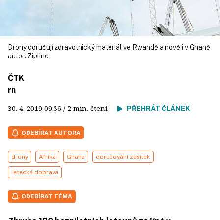
Drony doručují zdravotnický materiál ve Rwandě a nově i v Ghaně
autor:
Zipline
ČTK
rn
30. 4. 2019
09:36
/ 2 min. čtení
PŘEHRÁT ČLÁNEK
ODEBÍRAT AUTORA
drony
Afrika
Ghana
doručování zásilek
letecká doprava
ODEBÍRAT TÉMA