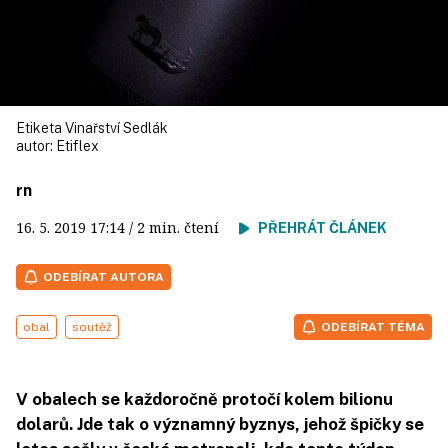
Etiketa Vinařství Sedlák
autor:
Etiflex
rn
16. 5. 2019
17:14
/ 2 min. čtení
PŘEHRÁT ČLÁNEK
ODEBÍRAT AUTORA
obal
soutěž
ODEBÍRAT TÉMA
V obalech se každoročně protočí kolem bilionu
dolarů. Jde tak o významný byznys, jehož špičky se