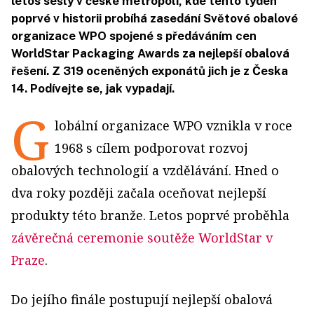
letos sešly v české metropoli, kde tento týden
poprvé v historii probíhá zasedání Světové obalové
organizace WPO spojené s předáváním cen
WorldStar Packaging Awards za nejlepší obalová
řešení. Z 319 oceněných exponátů jich je z Česka
14. Podívejte se, jak vypadají.
G
lobální organizace WPO vznikla v roce
1968 s cílem podporovat rozvoj
obalových technologií a vzdělávání. Hned o
dva roky později začala oceňovat nejlepší
produkty této branže. Letos poprvé proběhla
závěrečná ceremonie soutěže WorldStar v
Praze
.
Do jejího finále postupují nejlepší obalová