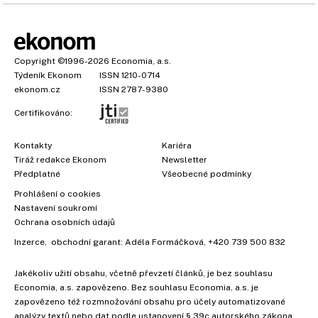
Copyright
©1996-2026
Economia, a.s.
Týdeník Ekonom
ISSN 1210-0714
ekonom.cz
ISSN 2787-9380
Certifikováno:
Kontakty
Kariéra
Tiráž redakce Ekonom
Newsletter
Předplatné
Všeobecné podmínky
Prohlášení o cookies
Nastavení soukromí
Ochrana osobních údajů
Inzerce
, obchodní garant:
Adéla Formáčková
,
+420 739 500 832
×
Jakékoliv užití obsahu, včetně převzetí článků, je bez souhlasu
Economia, a.s. zapovězeno. Bez souhlasu Economia, a.s. je
zapovězeno též rozmnožování obsahu pro účely automatizované
analýzy textů nebo dat podle ustanovení § 39c autorského zákona.