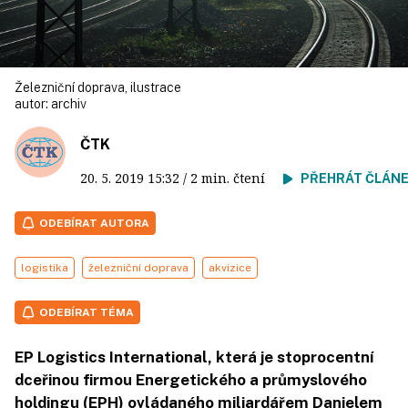
Železniční doprava, ilustrace
autor:
archiv
ČTK
20. 5. 2019
15:32
/ 2 min. čtení
PŘEHRÁT ČLÁN
ODEBÍRAT AUTORA
logistika
železniční doprava
akvizice
ODEBÍRAT TÉMA
EP Logistics International, která je stoprocentní
dceřinou firmou Energetického a průmyslového
holdingu (EPH) ovládaného miliardářem Danielem