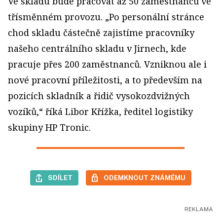
Ve skladu bude pracovat až 50 zaměstnanců ve
třísměnném provozu. „Po personální stránce
chod skladu částečně zajistíme pracovníky
našeho centrálního skladu v Jirnech, kde
pracuje přes 200 zaměstnanců. Vzniknou ale i
nové pracovní příležitosti, a to především na
pozicích skladník a řidič vysokozdvižných
vozíků,“ říká Libor Křížka, ředitel logistiky
skupiny HP Tronic.
SDÍLET
ODEMKNOUT ZNÁMÉMU