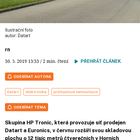
Ilustrační foto
autor:
Datart
rn
30. 5. 2019
13:33
/ 2 min. čtení
PŘEHRÁT ČLÁNEK
ODEBÍRAT AUTORA
Datart
elektronika
průmyslové nemovitosti
ODEBÍRAT TÉMA
Skupina HP Tronic, která provozuje síť prodejen
Datart a Euronics, v červnu rozšíří svou skladovou
plochu o 12 tisíc metrů čtverečních v Horních