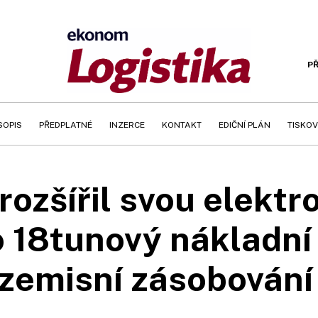
PŘ
SOPIS
PŘEDPLATNÉ
INZERCE
KONTAKT
EDIČNÍ PLÁN
TISKOV
ozšířil svou elektro
o 18tunový nákladní 
zemisní zásobování