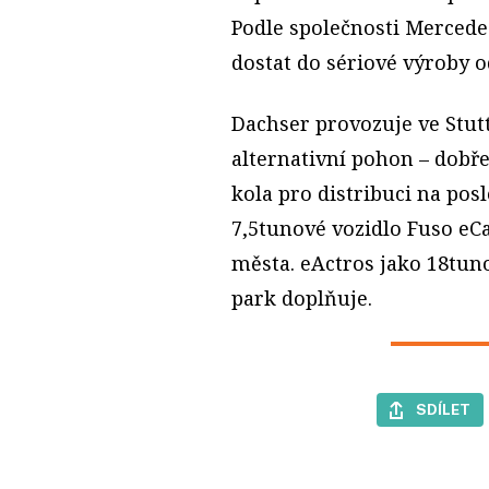
Podle společnosti Mercede
dostat do sériové výroby o
Dachser provozuje ve Stutt
alternativní pohon – dobř
kola pro distribuci na pos
7,5tunové vozidlo Fuso eC
města. eActros jako 18tuno
park doplňuje.
SDÍLET