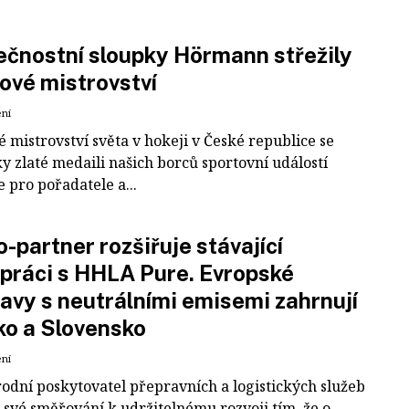
čnostní sloupky Hörmann střežily
ové mistrovství
ení
 mistrovství světa v hokeji v České republice se
ky zlaté medaili našich borců sportovní událostí
e pro pořadatele a...
-partner rozšiřuje stávající
práci s HHLA Pure. Evropské
avy s neutrálními emisemi zahrnují
ko a Slovensko
ení
odní poskytovatel přepravních a logistických služeb
 své směřování k udržitelnému rozvoji tím, že o