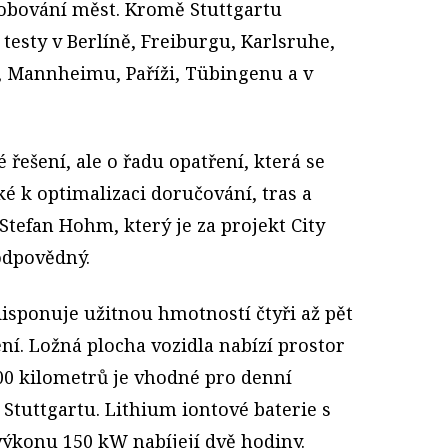
sobování měst. Kromě Stuttgartu
 testy v Berlíně, Freiburgu, Karlsruhe,
, Mannheimu, Paříži, Tübingenu a v
 řešení, ale o řadu opatření, která se
é k optimalizaci doručování, tras a
Stefan Hohm, který je za projekt City
odpovědný.
isponuje užitnou hmotností čtyři až pět
ení. Ložná plocha vozidla nabízí prostor
200 kilometrů je vhodné pro denní
 Stuttgartu. Lithium iontové baterie s
výkonu 150 kW nabíjejí dvě hodiny.