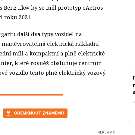
s Benz Lkw by se měl prototyp eActros
d roku 2021.
gartu další dva typy vozidel na
e manévrovatelná elektrická nákladní
lední míli a kompaktní a plně elektrické
anter, které rovněž obsluhuje centrum
vé vozidlo tento plně elektrický vozový
3
ODEMKNOUT ZNÁMÉMU