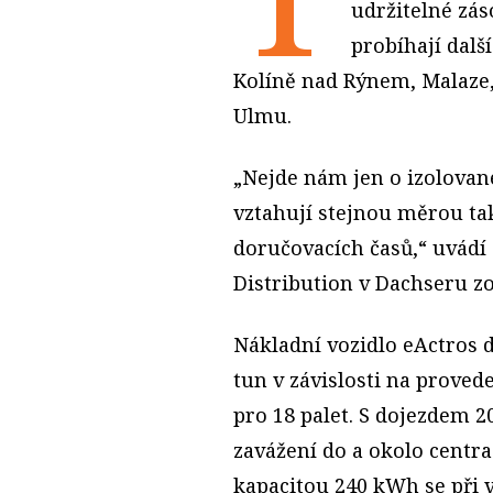
udržitelné zá
probíhají další
Kolíně nad Rýnem, Malaze
Ulmu.
„Nejde nám jen o izolované
vztahují stejnou měrou tak
doručovacích časů,“ uvádí 
Distribution v Dachseru z
Nákladní vozidlo eActros d
tun v závislosti na proved
pro 18 palet. S dojezdem 
zavážení do a okolo centra
kapacitou 240 kWh se při 