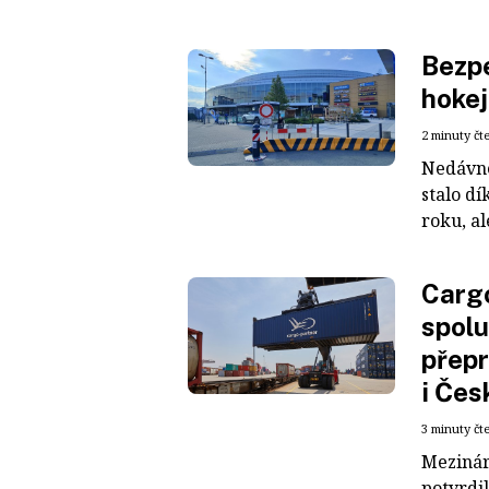
Bezpe
hokej
2 minuty čt
Nedávné
stalo dí
roku, al
Cargo
spolu
přepr
i Čes
3 minuty čt
Mezinár
potvrdil