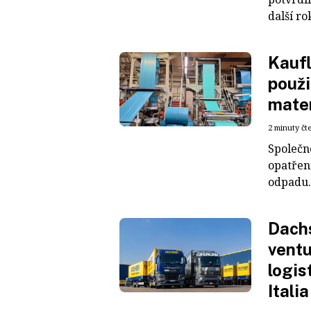
další ro
Kaufl
použi
mater
2 minuty čt
Společn
opatřen
odpadu. 
Dachs
ventu
logis
Italia