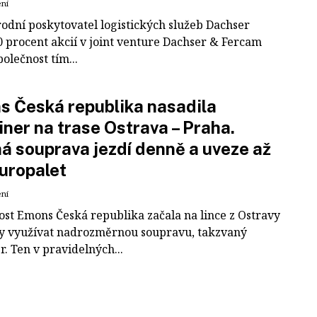
ení
odní poskytovatel logistických služeb Dachser
0 procent akcií v joint venture Dachser & Fercam
polečnost tím...
 Česká republika nasadila
iner na trase Ostrava – Praha.
á souprava jezdí denně a uveze až
uropalet
ení
ost Emons Česká republika začala na lince z Ostravy
y využívat nadrozměrnou soupravu, takzvaný
r. Ten v pravidelných...