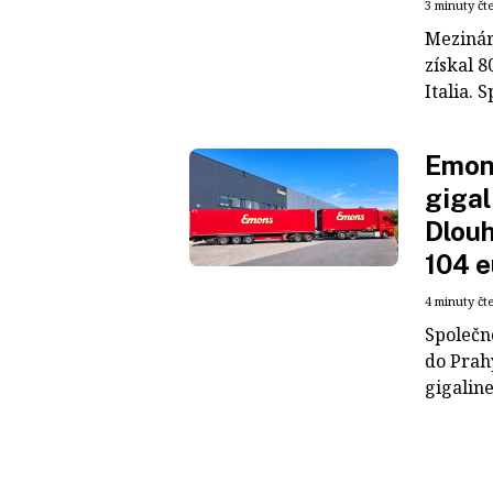
3 minuty čt
Mezinár
získal 8
Italia. S
Emons
gigal
Dlouh
104 e
4 minuty čt
Společn
do Prah
gigaline