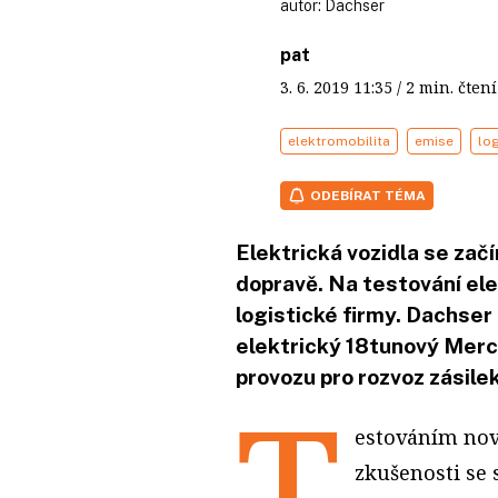
autor:
Dachser
pat
3. 6. 2019
11:35
/ 2 min. čt
elektromobilita
emise
log
ODEBÍRAT TÉMA
Elektrická vozidla se začí
dopravě. Na testování ele
logistické firmy. Dachser 
elektrický 18tunový Merc
provozu pro rozvoz zásil
T
estováním nov
zkušenosti se 