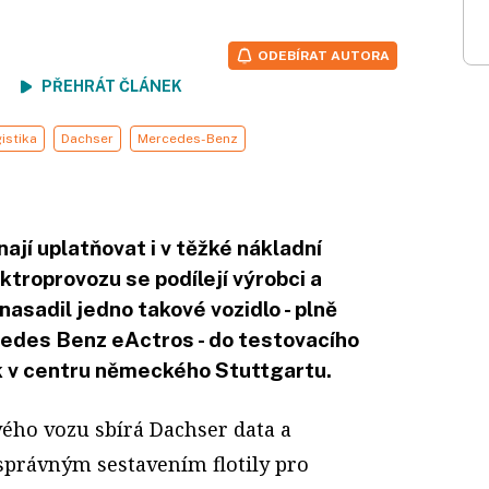
ODEBÍRAT AUTORA
ení
PŘEHRÁT ČLÁNEK
istika
Dachser
Mercedes-Benz
nají uplatňovat i v těžké nákladní
ktroprovozu se podílejí výrobci a
nasadil jedno takové vozidlo - plně
edes Benz eActros - do testovacího
ek v centru německého Stuttgartu.
ého vozu sbírá Dachser data a
správným sestavením flotily pro