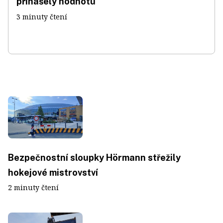
přinášely hodnotu
3 minuty čtení
Bezpečnostní sloupky Hörmann střežily
hokejové mistrovství
2 minuty čtení