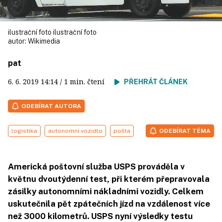
ilustrační foto ilustrační foto
autor:
Wikimedia
pat
6. 6. 2019
14:14
/ 1 min. čtení
PŘEHRÁT ČLÁNEK
ODEBÍRAT AUTORA
logistika
autonomní vozidlo
pošta
ODEBÍRAT TÉMA
Americká poštovní služba USPS prováděla v
květnu dvoutýdenní test, při kterém přepravovala
zásilky autonomními nákladními vozidly. Celkem
uskutečnila pět zpátečních jízd na vzdálenost více
než 3000 kilometrů. USPS nyní výsledky testu