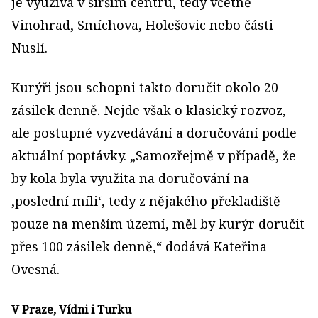
je využívá v širším centru, tedy včetně
Vinohrad, Smíchova, Holešovic nebo části
Nuslí.
Kurýři jsou schopni takto doručit okolo 20
zásilek denně. Nejde však o klasický rozvoz,
ale postupné vyzvedávání a doručování podle
aktuální poptávky. „Samozřejmě v případě, že
by kola byla využita na doručování na
‚poslední míli‘, tedy z nějakého překladiště
pouze na menším území, měl by kurýr doručit
přes 100 zásilek denně,“ dodává Kateřina
Ovesná.
V Praze, Vídni i Turku