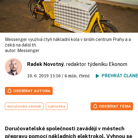
Messenger využívá čtyři nákladní kola v širším centrum Prahy a a
čeká na další tři.
autor:
Messenger
Radek Novotný
, redaktor týdeníku Ekonom
10. 6. 2019
15:16
/ 4 min. čtení
PŘEHRÁT ČLÁN
ODEBÍRAT AUTORA
doručování zásilek
cyklistika
ODEBÍRAT TÉMA
Doručovatelské společnosti zavádějí v městech
přepravu pomocí nákladních elektrokol. Vyhnou se