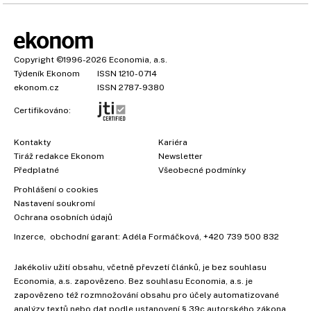
Copyright
©1996-2026
Economia, a.s.
Týdeník Ekonom
ISSN 1210-0714
ekonom.cz
ISSN 2787-9380
Certifikováno:
Kontakty
Kariéra
Tiráž redakce Ekonom
Newsletter
Předplatné
Všeobecné podmínky
Prohlášení o cookies
×
Nastavení soukromí
Ochrana osobních údajů
Inzerce
, obchodní garant:
Adéla Formáčková
,
+420 739 500 832
Jakékoliv užití obsahu, včetně převzetí článků, je bez souhlasu
Economia, a.s. zapovězeno. Bez souhlasu Economia, a.s. je
zapovězeno též rozmnožování obsahu pro účely automatizované
analýzy textů nebo dat podle ustanovení § 39c autorského zákona.