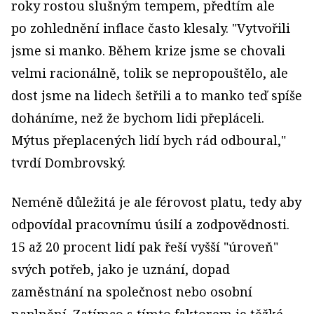
roky rostou slušným tempem, předtím ale
po zohlednění inflace často klesaly. "Vytvořili
jsme si manko. Během krize jsme se chovali
velmi racionálně, tolik se nepropouštělo, ale
dost jsme na lidech šetřili a to manko teď spíše
doháníme, než že bychom lidi přepláceli.
Mýtus přeplacených lidí bych rád odboural,"
tvrdí Dombrovský.
Neméně důležitá je ale férovost platu, tedy aby
odpovídal pracovnímu úsilí a zodpovědnosti.
15 až 20 procent lidí pak řeší vyšší "úroveň"
svých potřeb, jako je uznání, dopad
zaměstnání na společnost nebo osobní
naplnění. Zatímco s tímto faktorem je těžké