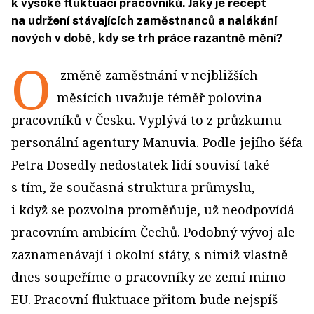
k vysoké fluktuaci pracovníků. Jaký je recept
na udržení stávajících zaměstnanců a nalákání
nových v době, kdy se trh práce razantně mění?
O
změně zaměstnání v nejbližších
měsících uvažuje téměř polovina
pracovníků v Česku. Vyplývá to z průzkumu
personální agentury Manuvia. Podle jejího šéfa
Petra Dosedly nedostatek lidí souvisí také
s tím, že současná struktura průmyslu,
i když se pozvolna proměňuje, už neodpovídá
pracovním ambicím Čechů. Podobný vývoj ale
zaznamenávají i okolní státy, s nimiž vlastně
dnes soupeříme o pracovníky ze zemí mimo
EU. Pracovní fluktuace přitom bude nejspíš