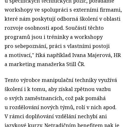
u specifických technických pozic, pořádáme
workshopy ve spolupráci s externími firmami,
které nám poskytují odborná školení v oblasti
rozvoje osobnosti apod. Součástí těchto
programů jsou i tréninky a workshopy
pro sebepoznání, práci s vlastními postoji
a motivací," říká například Ivana Majerová, HR
a marketing manažerka Still ČR.
Tento výrobce manipulační techniky využívá
školení i k tomu, aby získal zpětnou vazbu
o svých zaměstnancích, což pak pomáhá
u rozdělování nových týmů, rolí v nich apod.
V rámci doplňování vzdělání nechybí ani
jazykové kurzy. Netradičním benefitem pak je