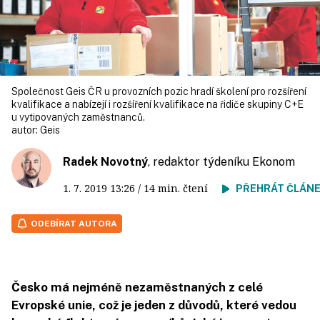
Společnost Geis ČR u provozních pozic hradí školení pro rozšíření
kvalifikace a nabízejí i rozšíření kvalifikace na řidiče skupiny C+E
u vytipovaných zaměstnanců.
autor:
Geis
Radek Novotný
, redaktor týdeníku Ekonom
1. 7. 2019
13:26
/ 14 min. čtení
PŘEHRÁT ČLÁN
ODEBÍRAT AUTORA
Česko má nejméně nezaměstnaných z celé
Evropské unie, což je jeden z důvodů, které vedou