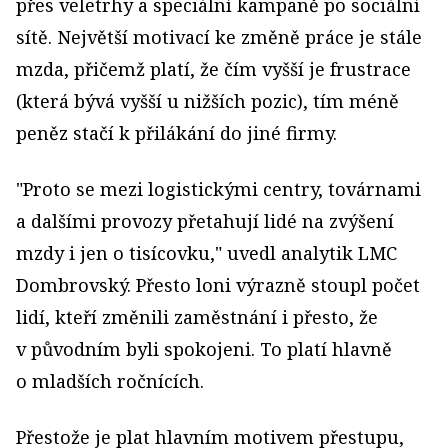
přes veletrhy a speciální kampaně po sociální
sítě. Největší motivací ke změně práce je stále
mzda, přičemž platí, že čím vyšší je frustrace
(která bývá vyšší u nižších pozic), tím méně
peněz stačí k přilákání do jiné firmy.
"Proto se mezi logistickými centry, továrnami
a dalšími provozy přetahují lidé na zvýšení
mzdy i jen o tisícovku," uvedl analytik LMC
Dombrovský. Přesto loni výrazně stoupl počet
lidí, kteří změnili zaměstnání i přesto, že
v původním byli spokojeni. To platí hlavně
o mladších ročnících.
Přestože je plat hlavním motivem přestupu,