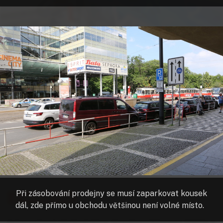
Naplno by se baterie dobila cca za šest hodin. Na to ale není čas.
Nicméně v Praze je už necelá stovka dobíjecích stanic, v Česku
pak celkově asi 400.
autor:
Radek Novotný
Radek Novotný
, redaktor týdeníku Ekonom
6. 7. 2019
18:42
PŘEHRÁT ČLÁNEK
ODEBÍRAT AUTORA
Alza.cz
e-commerce
e-shop
elektromobil
elektromobilita
Při zásobování prodejny se musí zaparkovat kousek
ODEBÍRAT TÉMA
dál, zde přímo u obchodu většinou není volné místo.
Internetový obchod Alza zkouší po Nissanu Voltia a