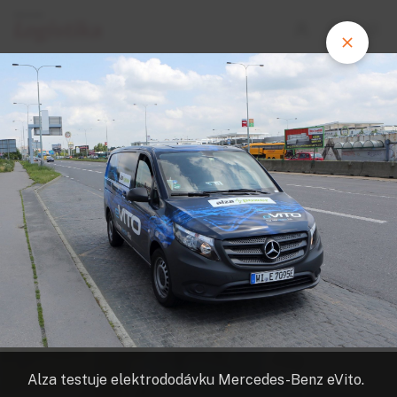
FOTOGALERIE
Alza testuje elektrododávku pro
rozvoz do bezobslužných prodejen.
Na dvě pražská kolečka baterie
většinou nevystačí
Alza testuje elektrododávku Mercedes-Benz eVito.