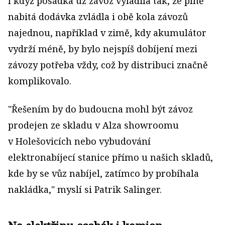
I když posádka už závoz vyladila tak, že plně
nabitá dodávka zvládla i obě kola závozů
najednou, například v zimě, kdy akumulátor
vydrží méně, by bylo nejspíš dobíjení mezi
závozy potřeba vždy, což by distribuci značně
komplikovalo.
"Řešením by do budoucna mohl být závoz
prodejen ze skladu v Alza showroomu
v Holešovicích nebo vybudování
elektronabíjecí stanice přímo u našich skladů,
kde by se vůz nabíjel, zatímco by probíhala
nakládka," myslí si Patrik Salinger.