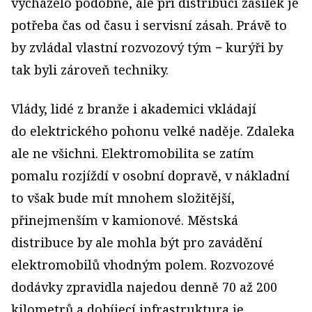
vycházelo podobně, ale při distribuci zásilek je
potřeba čas od času i servisní zásah. Právě to
by zvládal vlastní rozvozový tým − kurýři by
tak byli zároveň techniky.
Vlády, lidé z branže i akademici vkládají
do elektrického pohonu velké naděje. Zdaleka
ale ne všichni. Elektromobilita se zatím
pomalu rozjíždí v osobní dopravě, v nákladní
to však bude mít mnohem složitější,
přinejmenším v kamionové. Městská
distribuce by ale mohla být pro zavádění
elektromobilů vhodným polem. Rozvozové
dodávky zpravidla najedou denně 70 až 200
kilometrů a dobíjecí infrastruktura je