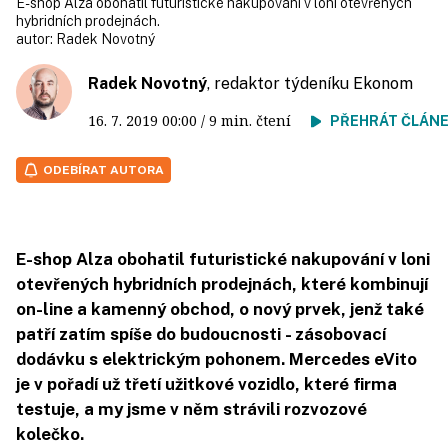
E­-shop Alza obohatil futuristické nakupování v loni otevřených
hybridních prodejnách.
autor:
Radek Novotný
Radek Novotný
, redaktor týdeníku Ekonom
16. 7. 2019
00:00
/ 9 min. čtení
PŘEHRÁT ČLÁN
ODEBÍRAT AUTORA
E­-shop Alza obohatil futuristické nakupování v loni
otevřených hybridních prodejnách, které kombinují
on-line a kamenný obchod, o nový prvek, jenž také
patří zatím spíše do budoucnosti - zásobovací
dodávku s elektrickým pohonem. Mercedes eVito
je v pořadí už třetí užitkové vozidlo, které firma
testuje, a my jsme v něm strávili rozvozové
kolečko.