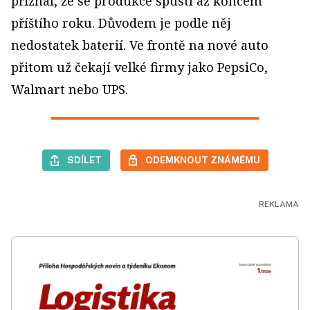
přiznal, že se produkce spustí až koncem
příštího roku. Důvodem je podle něj
nedostatek baterií. Ve frontě na nové auto
přitom už čekají velké firmy jako PepsiCo,
Walmart nebo UPS.
SDÍLET
ODEMKNOUT ZNÁMÉMU