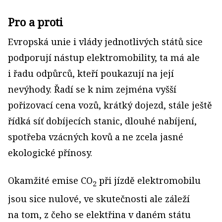
Pro a proti
Evropská unie i vlády jednotlivých států sice
podporují nástup elektromobility, ta má ale
i řadu odpůrců, kteří poukazují na její
nevýhody. Řadí se k nim zejména vyšší
pořizovací cena vozů, krátký dojezd, stále ještě
řídká síť dobíjecích stanic, dlouhé nabíjení,
spotřeba vzácných kovů a ne zcela jasné
ekologické přínosy.
Okamžité emise CO
při jízdě elektromobilu
2
jsou sice nulové, ve skutečnosti ale záleží
na tom, z čeho se elektřina v daném státu