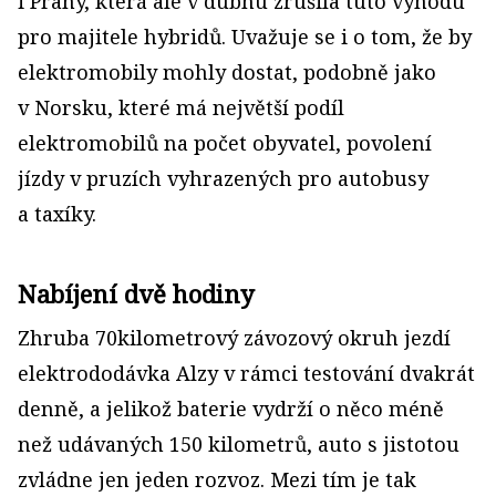
i Prahy, která ale v dubnu zrušila tuto výhodu
pro majitele hybridů. Uvažuje se i o tom, že by
elektromobily mohly dostat, podobně jako
v Norsku, které má největší podíl
elektromobilů na počet obyvatel, povolení
jízdy v pruzích vyhrazených pro autobusy
a taxíky.
Nabíjení dvě hodiny
Zhruba 70kilometrový závozový okruh jezdí
elektrododávka Alzy v rámci testování dvakrát
denně, a jelikož baterie vydrží o něco méně
než udávaných 150 kilometrů, auto s jistotou
zvládne jen jeden rozvoz. Mezi tím je tak