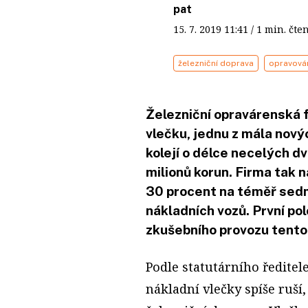
pat
15. 7. 2019
11:41
/ 1 min. č
železniční doprava
opravová
Železniční opravárenská 
vlečku, jednu z mála nový
kolejí o délce necelých d
milionů korun. Firma tak n
30 procent na téměř sedm
nákladních vozů. První po
zkušebního provozu tento
Podle statutárního ředitel
nákladní vlečky spíše ruší