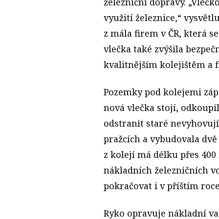
železniční dopravy. „Vlečk
využití železnice,“ vysvětl
z mála firem v ČR, která se
vlečka také zvýšila bezpeč
kvalitnějším kolejištěm a 
Pozemky pod kolejemi zápa
nová vlečka stojí, odkoup
odstranit staré nevyhovuj
pražcích a vybudovala dvě
z kolejí má délku přes 400
nákladních železničních v
pokračovat i v příštím roce
Ryko opravuje nákladní va