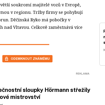
největší soukromí majitelé vozů v Evropě,
vnou v regionu. Tržby firmy se pohybují
orun. Děčínská Ryko má pobočky v
ch nad Vltavou. Celkově zaměstnává více
3
ODEMKNOUT ZNÁMÉMU
čnostní sloupky Hörmann střežily
ové mistrovství
ení