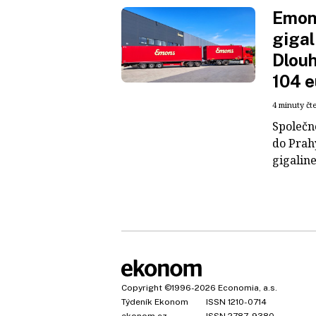
Emons
gigal
Dlouh
104 e
4 minuty čt
Společn
do Prah
gigaline
Copyright
©1996-2026
Economia, a.s.
Týdeník Ekonom
ISSN 1210-0714
ekonom.cz
ISSN 2787-9380