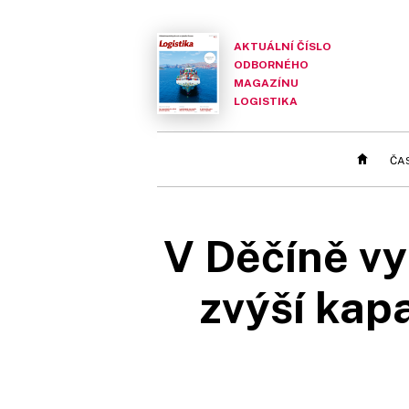
AKTUÁLNÍ ČÍSLO
ODBORNÉHO
MAGAZÍNU
LOGISTIKA
ČA
V Děčíně vy
zvýší kap