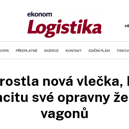
PŘ
SOPIS
PŘEDPLATNÉ
INZERCE
KONTAKT
EDIČNÍ PLÁN
TISKOV
rostla nová vlečka, 
acitu své opravny že
vagonů