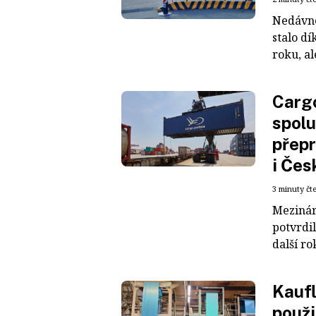
Nedávné
stalo dí
roku, al
Cargo
spolu
přepr
i Čes
3 minuty čt
Mezinár
potvrdil
další ro
Kaufl
použi