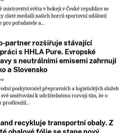
 mistrovství světa v hokeji v České republice se
ky zlaté medaili našich borců sportovní událostí
e pro pořadatele a...
-partner rozšiřuje stávající
práci s HHLA Pure. Evropské
avy s neutrálními emisemi zahrnují
ko a Slovensko
ení
odní poskytovatel přepravních a logistických služeb
 své směřování k udržitelnému rozvoji tím, že o
k prodloužil...
and recykluje transportní obaly. Z
té obalové fólie se stane nový