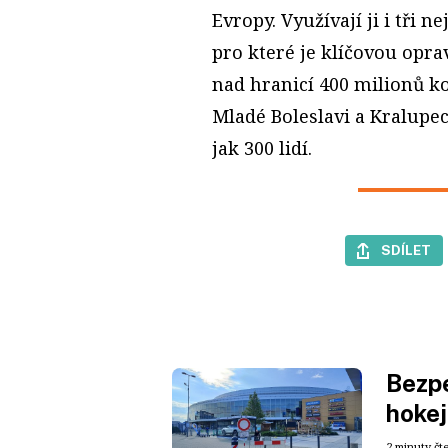
Evropy. Využívají ji i tři 
pro které je klíčovou opra
nad hranicí 400 milionů k
Mladé Boleslavi a Kralupe
jak 300 lidí.
SDÍLET
Bezpe
hokej
2 minuty čt