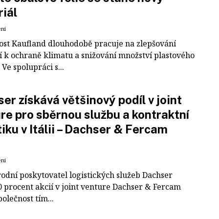
iál
ení
ost Kaufland dlouhodobě pracuje na zlepšování
í k ochraně klimatu a snižování množství plastového
Ve spolupráci s...
er získává většinový podíl v joint
re pro sběrnou službu a kontraktní
tiku v Itálii – Dachser & Fercam
ení
odní poskytovatel logistických služeb Dachser
0 procent akcií v joint venture Dachser & Fercam
polečnost tím...