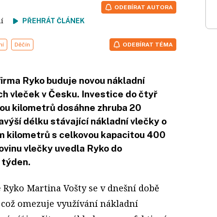
ODEBÍRAT AUTORA
tení
PŘEHRÁT ČLÁNEK
ní
Děčín
ODEBÍRAT TÉMA
firma Ryko buduje novou nákladní
ch vleček v Česku. Investice do čtyř
vou kilometrů dosáhne zhruba 20
avýší délku stávající nákladní vlečky o
 kilometrů s celkovou kapacitou 400
lovinu vlečky uvedla Ryko do
 týden.
e Ryko Martina Vošty se v dnešní době
, což omezuje využívání nákladní