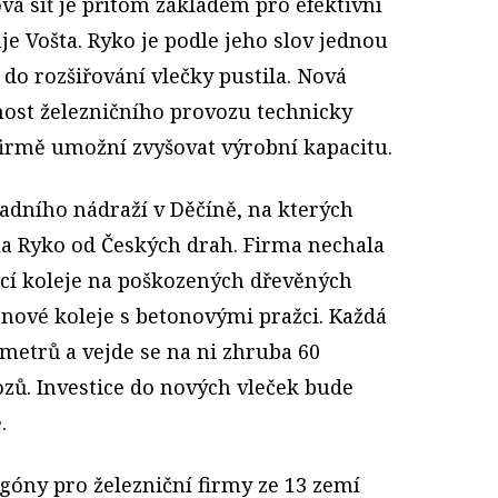
ová síť je přitom základem pro efektivní
uje Vošta. Ryko je podle jeho slov jednou
 do rozšiřování vlečky pustila. Nová
nost železničního provozu technicky
firmě umožní zvyšovat výrobní kapacitu.
dního nádraží v Děčíně, na kterých
ila Ryko od Českých drah. Firma nechala
ící koleje na poškozených dřevěných
 nové koleje s betonovými pražci. Každá
 metrů a vejde se na ni zhruba 60
ozů. Investice do nových vleček bude
.
góny pro železniční firmy ze 13 zemí