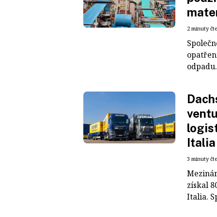
mater
2 minuty čt
Společn
opatřen
odpadu. 
Dachs
ventu
logis
Italia
3 minuty čt
Mezinár
získal 8
Italia. S