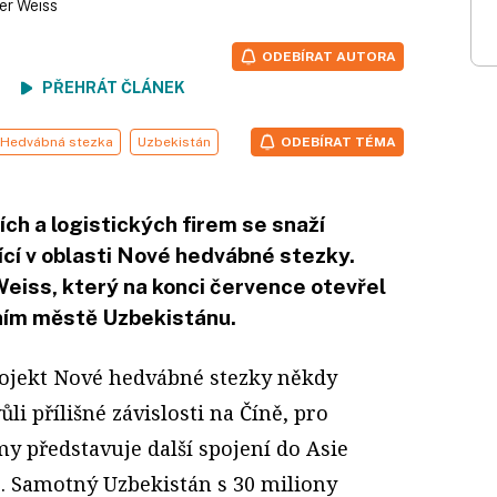
er Weiss
ODEBÍRAT AUTORA
ení
PŘEHRÁT ČLÁNEK
Hedvábná stezka
Uzbekistán
ODEBÍRAT TÉMA
ch a logistických firem se snaží
ící v oblasti Nové hedvábné stezky.
Weiss, který na konci července otevřel
ním městě Uzbekistánu.
rojekt Nové hedvábné stezky někdy
ůli přílišné závislosti na Číně, pro
my představuje další spojení do Asie
o. Samotný Uzbekistán s 30 miliony