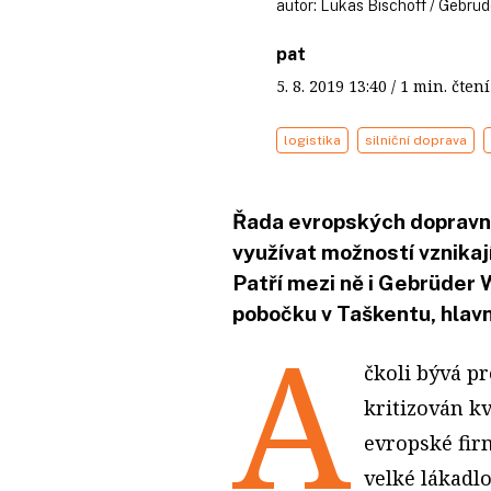
autor:
Lukas Bischoff / Gebrüd
pat
5. 8. 2019
13:40
/ 1 min. čt
logistika
silniční doprava
Řada evropských dopravní
využívat možností vznikaj
Patří mezi ně i Gebrüder 
pobočku v Taškentu, hlav
A
čkoli bývá p
kritizován kv
evropské fir
velké lákadl