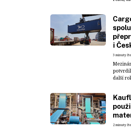
Cargo
spolu
přepr
i Čes
3 minuty čt
Mezinár
potvrdil
další ro
Kaufl
použi
mater
2 minuty čt