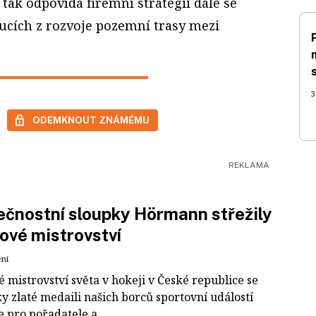
tak odpovídá firemní strategii dále se
ucích z rozvoje pozemní trasy mezi
3
ODEMKNOUT ZNÁMÉMU
čnostní sloupky Hörmann střežily
ové mistrovství
ení
 mistrovství světa v hokeji v České republice se
ky zlaté medaili našich borců sportovní událostí
e pro pořadatele a...