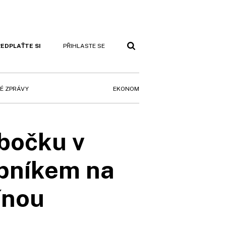
EDPLAŤTE SI
PŘIHLASTE SE
EKONOM
É ZPRÁVY
bočku v
opníkem na
ínou