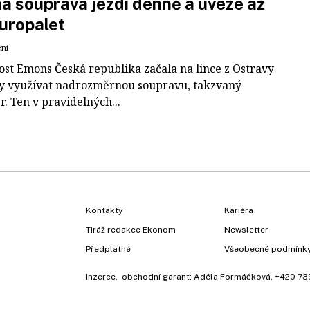
á souprava jezdí denně a uveze až
uropalet
ení
ost Emons Česká republika začala na lince z Ostravy
y využívat nadrozměrnou soupravu, takzvaný
r. Ten v pravidelných...
Kontakty
Kariéra
Tiráž redakce Ekonom
Newsletter
Předplatné
Všeobecné podmínk
Inzerce
, obchodní garant:
Adéla Formáčková
,
+420 73