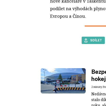
nové kanceláře v Taškentu 
podílet na výhodách plyno
Evropou a Čínou.
SDÍLET
Bezpe
hokej
2 minuty čt
Nedávné
stalo dí
roku, al