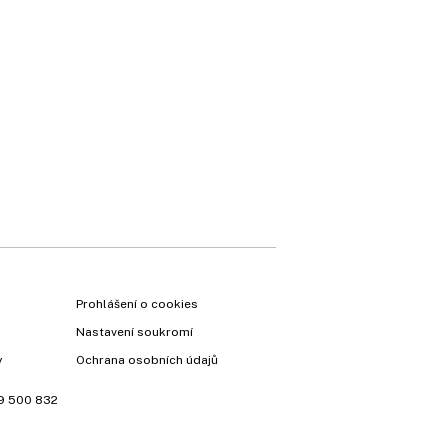
×
Prohlášení o cookies
Nastavení soukromí
y
Ochrana osobních údajů
Vyzkoušejte Ekonom již
9 500 832
za 39 kč za měsíc!