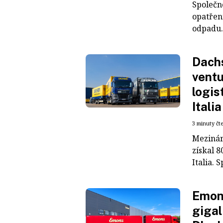
Společn
opatřen
odpadu. 
Dachs
ventu
logis
Italia
3 minuty čt
Mezinár
získal 8
Italia. S
Emons
gigal