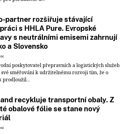
-partner rozšiřuje stávající
práci s HHLA Pure. Evropské
avy s neutrálními emisemi zahrnují
ko a Slovensko
ení
odní poskytovatel přepravních a logistických služeb
 své směřování k udržitelnému rozvoji tím, že o
k prodloužil...
and recykluje transportní obaly. Z
té obalové fólie se stane nový
iál
ení