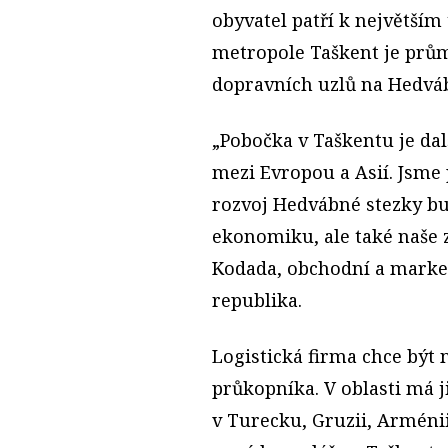
obyvatel patří k největším
metropole Taškent je prů
dopravních uzlů na Hedváb
„Pobočka v Taškentu je da
mezi Evropou a Asií. Jsme 
rozvoj Hedvábné stezky b
ekonomiku, ale také naše z
Kodada, obchodní a marke
republika.
Logistická firma chce být
průkopníka. V oblasti má j
v Turecku, Gruzii, Arménii