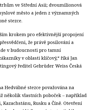
 trhům ve Střední Asii; dvoumilionová
myslové město a jeden z významných
né stezce.
lším krokem pro efektivnější propojení
přesvědčeni, že právě posilování a
ude v budoucnosti pro tamní
ákazníky v oblasti klíčový,“ říká Jan
tingový ředitel Gebrüder Weiss Česká
 na Hedvábné stezce považována na
iž několik vlastních poboček – například
, Kazachstánu, Rusku a Číně. Otevření