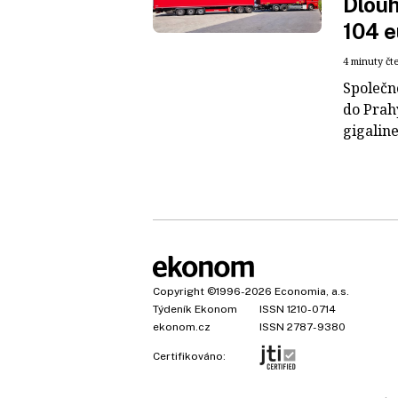
Dlouh
104 e
4 minuty čt
Společn
do Prah
gigaline
Copyright
©1996-2026
Economia, a.s.
Týdeník Ekonom
ISSN 1210-0714
ekonom.cz
ISSN 2787-9380
Certifikováno: