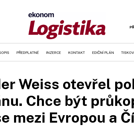
PŘ
SOPIS
PŘEDPLATNÉ
INZERCE
KONTAKT
EDIČNÍ PLÁN
TISKOV
er Weiss otevřel po
nu. Chce být průk
se mezi Evropou a Č