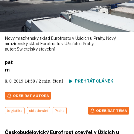
Nový mrazírenský sklad Eurofrostu v Úžicích u Prahy. Nový
mrazírenský sklad Eurofrostu v Úžicích u Prahy.
autor:
Swietelsky stavební
pat
rn
8. 8. 2019
14:58
/ 2 min. čtení
PŘEHRÁT ČLÁNEK
ODEBÍRAT AUTORA
logistika
skladování
Praha
ODEBÍRAT TÉMA
Českobudějovický Eurofrost otevřel v Úžicích u