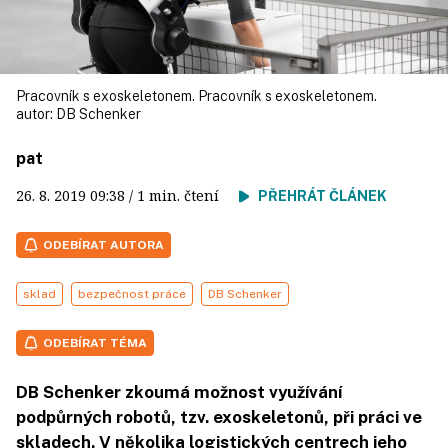
Pracovník s exoskeletonem. Pracovník s exoskeletonem.
autor:
DB Schenker
pat
26. 8. 2019
09:38
/ 1 min. čtení
PŘEHRÁT ČLÁNEK
ODEBÍRAT AUTORA
sklad
bezpečnost práce
DB Schenker
ODEBÍRAT TÉMA
DB Schenker zkoumá možnost využívání
podpůrných robotů, tzv. exoskeletonů, při práci ve
skladech. V několika logistických centrech jeho