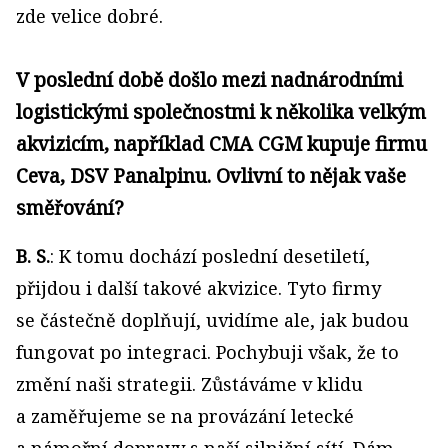
zde velice dobré.
V poslední době došlo mezi nadnárodními
logistickými společnostmi k několika velkým
akvizicím, například CMA CGM kupuje firmu
Ceva, DSV Panalpinu. Ovlivní to nějak vaše
směřování?
B. S.
: K tomu dochází poslední desetiletí,
přijdou i další takové akvizice. Tyto firmy
se částečně doplňují, uvidíme ale, jak budou
fungovat po integraci. Pochybuji však, že to
změní naši strategii. Zůstáváme v klidu
a zaměřujeme se na provázání letecké
a námořní dopravy s naší silniční sítí. Dám