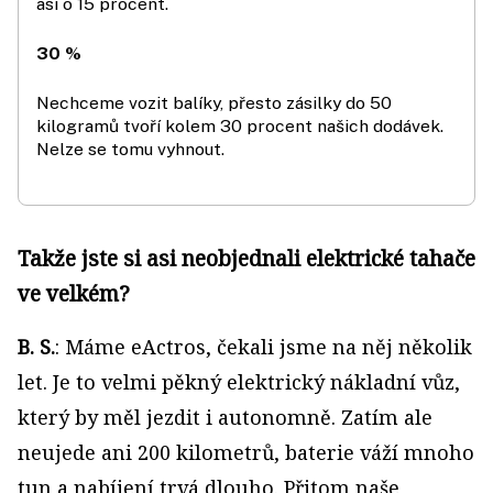
asi o 15 procent.
30 %
Nechceme vozit balíky, přesto zásilky do 50
kilogramů tvoří kolem 30 procent našich dodávek.
Nelze se tomu vyhnout.
Takže jste si asi neobjednali elektrické tahače
ve velkém?
B. S.
: Máme eActros, čekali jsme na něj několik
let. Je to velmi pěkný elektrický nákladní vůz,
který by měl jezdit i autonomně. Zatím ale
neujede ani 200 kilometrů, baterie váží mnoho
tun a nabíjení trvá dlouho. Přitom naše