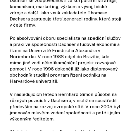
Dachser se zodpovědností za korporátní strategii,
komunikaci, marketing, výzkum a vývoj, lidské
zdroje a další. Jako vnuk zakladatele Thomase
Dachsera zastupuje třetí generaci rodiny, která stojí
v čele firmy.
Po absolvování oboru specialista na spediční služby
a praxi ve společnosti Dachser studoval ekonomii a
řízení na Univerzitě Friedricha Alexandra v
Norimberku. V roce 1988 odjel do Brazílie, kde
mimo jiné vedl několikaměsíční projekt rozvojové
pomoci. V roce 1996 dokončil již jako diplomovaný
obchodník studijní program řízení podniku na
Harvardově univerzitě.
V následujících letech Bernhard Simon působil na
různých pozicích v Dachseru, v nichž se soustředil
především na rozvoj evropské sítě. V roce 2005 byl
jmenován mluvčím vedení společnosti a poté i jejím
výkonným ředitelem.