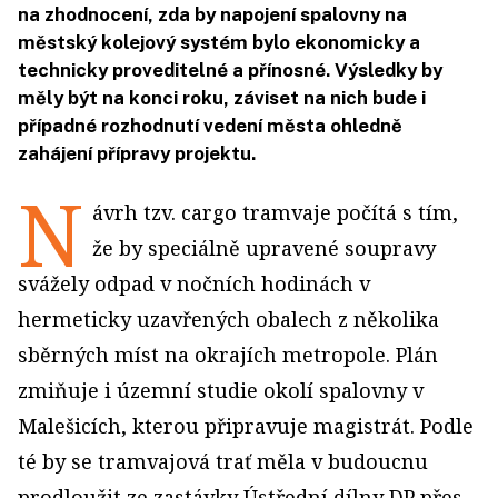
na zhodnocení, zda by napojení spalovny na
městský kolejový systém bylo ekonomicky a
technicky proveditelné a přínosné. Výsledky by
měly být na konci roku, záviset na nich bude i
případné rozhodnutí vedení města ohledně
zahájení přípravy projektu.
N
ávrh tzv. cargo tramvaje počítá s tím,
že by speciálně upravené soupravy
svážely odpad v nočních hodinách v
hermeticky uzavřených obalech z několika
sběrných míst na okrajích metropole. Plán
zmiňuje i územní studie okolí spalovny v
Malešicích, kterou připravuje magistrát. Podle
té by se tramvajová trať měla v budoucnu
prodloužit ze zastávky Ústřední dílny DP přes