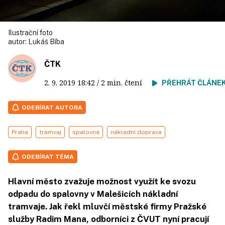
Ilustrační foto
autor:
Lukáš Bíba
ČTK
2. 9. 2019
18:42
/ 2 min. čtení
PŘEHRÁT ČLÁNE
ODEBÍRAT AUTORA
Praha
tramvaj
spalovna
nákladní doprava
ODEBÍRAT TÉMA
Hlavní město zvažuje možnost využít ke svozu
odpadu do spalovny v Malešicích nákladní
tramvaje. Jak řekl mluvčí městské firmy Pražské
služby Radim Mana, odborníci z ČVUT nyní pracují