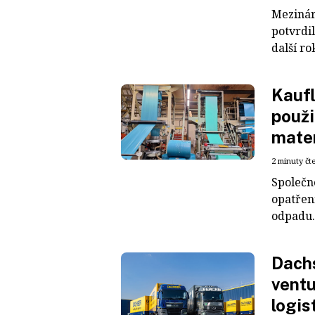
Mezinár
potvrdil
další ro
Kaufl
použi
mater
2 minuty čt
Společn
opatřen
odpadu. 
Dachs
ventu
logis