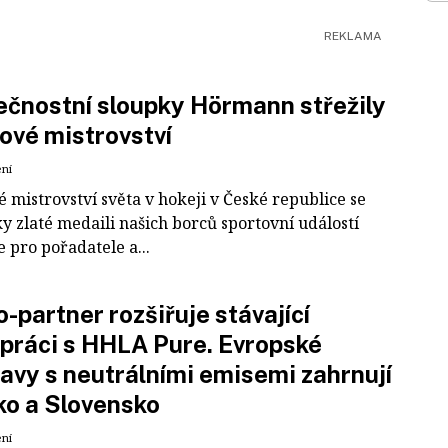
čnostní sloupky Hörmann střežily
ové mistrovství
ení
 mistrovství světa v hokeji v České republice se
ky zlaté medaili našich borců sportovní událostí
e pro pořadatele a...
-partner rozšiřuje stávající
práci s HHLA Pure. Evropské
avy s neutrálními emisemi zahrnují
ko a Slovensko
ení