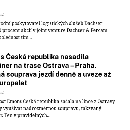
ení
odní poskytovatel logistických služeb Dachser
0 procent akcií v joint venture Dachser & Fercam
polečnost tím...
 Česká republika nasadila
iner na trase Ostrava – Praha.
á souprava jezdí denně a uveze až
uropalet
ení
ost Emons Česká republika začala na lince z Ostravy
y využívat nadrozměrnou soupravu, takzvaný
r. Ten v pravidelných...