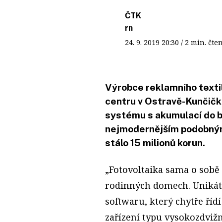
ČTK
rn
24. 9. 2019
20:30
/ 2 min. č
Výrobce reklamního textil
centru v Ostravě-Kunčičk
systému s akumulací do ba
nejmodernějším podobným
stálo 15 milionů korun.
„Fotovoltaika sama o sobě 
rodinných domech. Unikátn
softwaru, který chytře řídí
zařízení typu vysokozdvižné