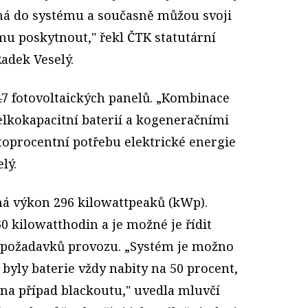
ná do systému a současně můžou svoji
mu poskytnout," řekl ČTK statutární
Radek Veselý.
 947 fotovoltaických panelů. „Kombinace
elkokapacitní baterií a kogeneračními
toprocentní potřebu elektrické energie
lý.
má výkon 296 kilowattpeaků (kWp).
60 kilowatthodin a je možné je řídit
a požadavků provozu. „Systém je možno
 byly baterie vždy nabity na 50 procent,
 na případ blackoutu," uvedla mluvčí