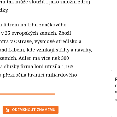
m tak může sloužit i jako záložní zdroj
dky.
ku lídrem na trhu značkového
 v 25 evropských zemích. Zboží
ntra v Ostravě, vývojové středisko a
 nad Labem, kde vznikají střihy a návrhy,
h zemích. Adler má více než 300
a služby firma loni utržila 1,163
k překročila hranici miliardového
3
ODEMKNOUT ZNÁMÉMU