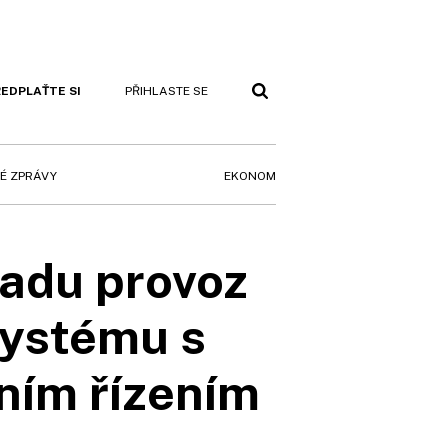
EDPLAŤTE SI
PŘIHLASTE SE
EKONOM
É ZPRÁVY
ladu provoz
systému s
tním řízením