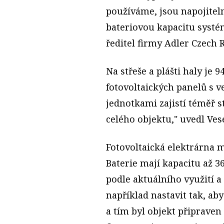
používáme, jsou napojitel
bateriovou kapacitu systé
ředitel firmy Adler Czech 
Na střeše a plášti haly je
fotovoltaických panelů s v
jednotkami zajistí téměř s
celého objektu," uvedl Vese
Fotovoltaická elektrárna 
Baterie mají kapacitu až 3
podle aktuálního využití 
například nastavit tak, aby
a tím byl objekt připraven