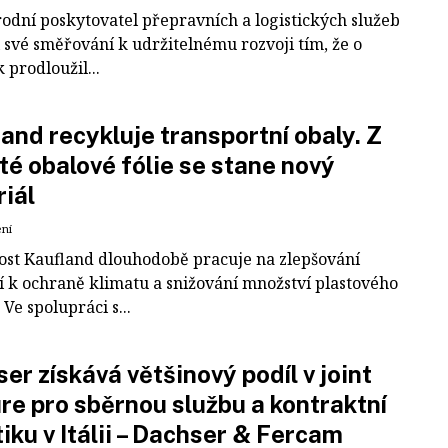
odní poskytovatel přepravních a logistických služeb
 své směřování k udržitelnému rozvoji tím, že o
k prodloužil...
and recykluje transportní obaly. Z
té obalové fólie se stane nový
iál
ení
ost Kaufland dlouhodobě pracuje na zlepšování
í k ochraně klimatu a snižování množství plastového
Ve spolupráci s...
er získává většinový podíl v joint
re pro sběrnou službu a kontraktní
tiku v Itálii – Dachser & Fercam