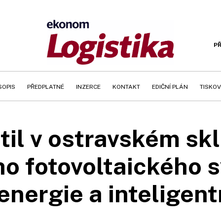
PŘ
SOPIS
PŘEDPLATNÉ
INZERCE
KONTAKT
EDIČNÍ PLÁN
TISKOV
til v ostravském sk
ho fotovoltaického 
nergie a inteligen