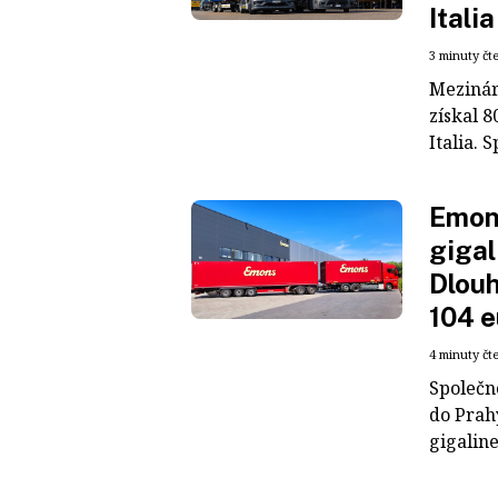
Italia
3 minuty čt
Mezinár
získal 8
Italia. S
Emons
gigal
Dlouh
104 e
4 minuty čt
Společn
do Prah
gigaline