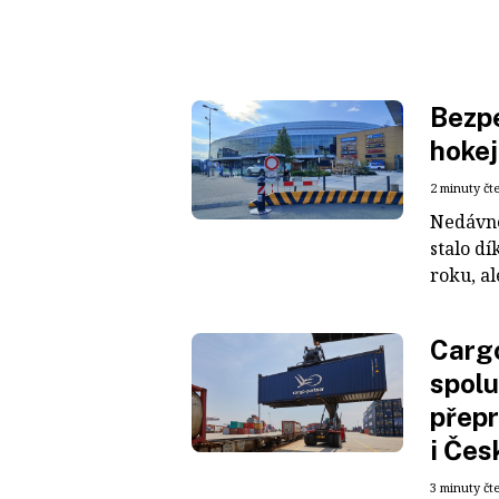
Bezpe
hokej
2 minuty čt
Nedávné
stalo dí
roku, al
Cargo
spolu
přepr
i Čes
3 minuty čt