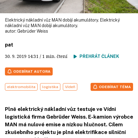
Elektrický nákladní vůz MAN dobíjí akumulátory. Elektrický
nákladní vůz MAN dobíjí akumulátory.
autor:
Gebrüder Weiss
pat
30. 9. 2019
14:31
/ 1 min. čtení
PŘEHRÁT ČLÁNEK
ODEBÍRAT AUTORA
elektromobilita
logistika
Vídeň
ODEBÍRAT TÉMA
Plně elektrický nákladní vůz testuje ve Vídni
logistická firma Gebrüder Weiss. E-kamion výrobce
MAN má nulové emise a nízkou hlučnost. Cílem
zkušebního projektu je plná elektrifikace silniční