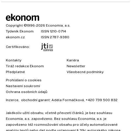
Copyright
©1996-2026
Economia, a.s.
Týdeník Ekonom
ISSN 1210-0714
ekonom.cz
ISSN 2787-9380
Certifikováno:
Kontakty
Kariéra
Tiráž redakce Ekonom
Newsletter
Předplatné
Všeobecné podmínky
×
Prohlášení o cookies
Nastavení soukromí
Ochrana osobních údajů
Inzerce
, obchodní garant:
Adéla Formáčková
,
+420 739 500 832
Jakékoliv užití obsahu, včetně převzetí článků, je bez souhlasu
Economia, a.s. zapovězeno. Bez souhlasu Economia, a.s. je
zapovězeno též rozmnožování obsahu pro účely automatizované
analýzy textů nebo dat podle ustanovení § 39c autorského zákona.