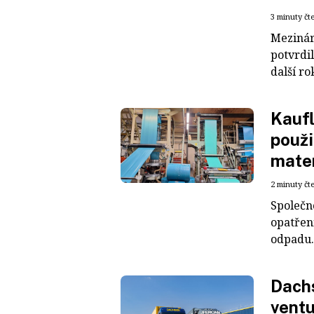
3 minuty čt
Mezinár
potvrdil
další ro
Kaufl
použi
mater
2 minuty čt
Společn
opatřen
odpadu. 
Dachs
ventu