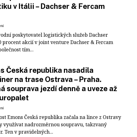
tiku v Itálii – Dachser & Fercam
ení
odní poskytovatel logistických služeb Dachser
0 procent akcií v joint venture Dachser & Fercam
polečnost tím...
 Česká republika nasadila
iner na trase Ostrava – Praha.
á souprava jezdí denně a uveze až
uropalet
ení
ost Emons Česká republika začala na lince z Ostravy
y využívat nadrozměrnou soupravu, takzvaný
r. Ten v pravidelných...