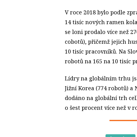
V roce 2018 bylo podle zp
14 tisíc nových ramen kol
se loni prodalo více než 
cobotů), přičemž jejich hus
10 tisíc pracovníků. Na Sl
robotů na 165 na 10 tisíc 
Lídry na globálním trhu js
Jižní Korea (774 robotů) a
dodáno na globální trh ce
o šest procent více než v r