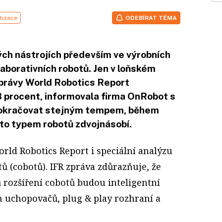
tizace
ODEBÍRAT TÉMA
ých nástrojích především ve výrobních
aborativních robotů. Jen v loňském
zprávy World Robotics Report
3 procent, informovala firma OnRobot s
 pokračovat stejným tempem, během
tímto typem robotů zdvojnásobí.
rld Robotics Report i speciální analýzu
ů (cobotů). IFR zpráva zdůrazňuje, že
 rozšíření cobotů budou inteligentní
 uchopovačů, plug & play rozhraní a