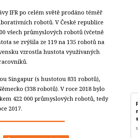
rávy IFR po celém světě prodáno téměř
aborativních robotů. V České republice
2700 všech průmyslových robotů (včetně
tota se zvýšila ze 119 na 135 robotů na
ovensku vzrostla hustota využívaných
pracovníků.
ou Singapur (s hustotou 831 robotů),
 Německo (338 robotů). V roce 2018 bylo
lkem 422 000 průmyslových robotů, tedy
oce 2017.
3