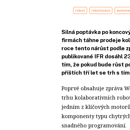
robot
robotizace
automa
Silná poptávka po koncov
firmách táhne prodeje kol
roce tento nárůst podle 
publikované IFR dosáhl 2
tím, že pokud bude růst
příštích tří let se trh s 
Poprvé obsahuje zpráva Wo
trhu kolaborativních robot
jedním z klíčových motorů
komponenty typu chytrých
snadného programování.