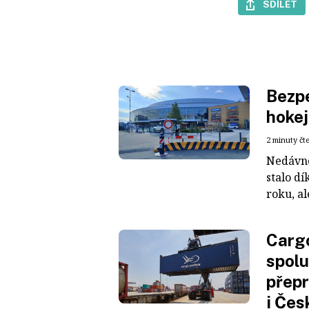
SDÍLET
Bezpe
hokej
2 minuty čt
Nedávné
stalo dí
roku, al
Cargo
spolu
přepr
i Čes