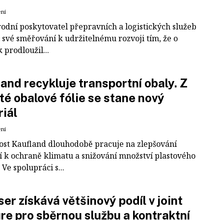
ení
odní poskytovatel přepravních a logistických služeb
 své směřování k udržitelnému rozvoji tím, že o
k prodloužil...
and recykluje transportní obaly. Z
té obalové fólie se stane nový
iál
ení
ost Kaufland dlouhodobě pracuje na zlepšování
í k ochraně klimatu a snižování množství plastového
Ve spolupráci s...
er získává většinový podíl v joint
re pro sběrnou službu a kontraktní