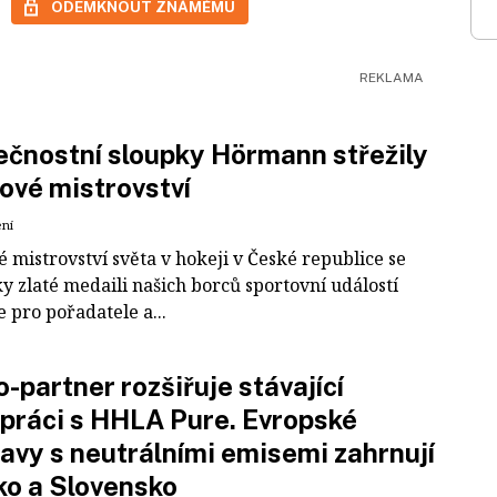
ODEMKNOUT ZNÁMÉMU
čnostní sloupky Hörmann střežily
ové mistrovství
ení
 mistrovství světa v hokeji v České republice se
ky zlaté medaili našich borců sportovní událostí
e pro pořadatele a...
-partner rozšiřuje stávající
práci s HHLA Pure. Evropské
avy s neutrálními emisemi zahrnují
ko a Slovensko