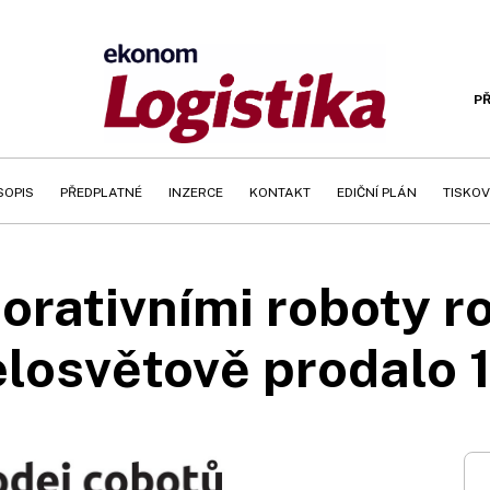
PŘ
SOPIS
PŘEDPLATNÉ
INZERCE
KONTAKT
EDIČNÍ PLÁN
TISKOV
orativními roboty ro
elosvětově prodalo 1