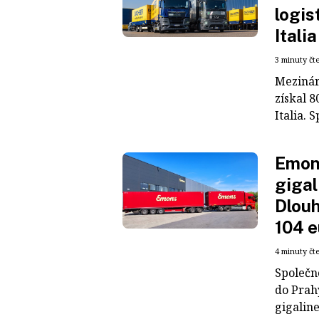
logis
Italia
3 minuty čt
Mezinár
získal 8
Italia. S
Emons
gigal
Dlouh
104 e
4 minuty čt
Společn
do Prah
gigaline