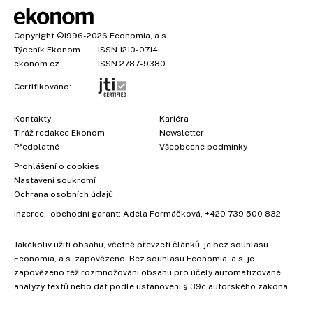
Copyright
©1996-2026
Economia, a.s.
Týdeník Ekonom
ISSN 1210-0714
ekonom.cz
ISSN 2787-9380
Certifikováno:
Kontakty
Kariéra
Tiráž redakce Ekonom
Newsletter
Předplatné
Všeobecné podmínky
Prohlášení o cookies
×
Nastavení soukromí
Ochrana osobních údajů
Inzerce
, obchodní garant:
Adéla Formáčková
,
+420 739 500 832
Jakékoliv užití obsahu, včetně převzetí článků, je bez souhlasu
Economia, a.s. zapovězeno. Bez souhlasu Economia, a.s. je
zapovězeno též rozmnožování obsahu pro účely automatizované
analýzy textů nebo dat podle ustanovení § 39c autorského zákona.