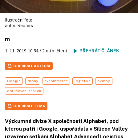
Ilustrační foto
autor:
Reuters
rn
1. 11. 2019
10:54
/ 2 min. čtení
PŘEHRÁT ČLÁNEK
ODEBÍRAT AUTORA
Google
drony
e-commerce
logistika
e-shop
doručování zásilek
ODEBÍRAT TÉMA
Výzkumná divize X společnosti Alphabet, pod
kterou patří i Google, uspořádala v Silicon Valley
uzavřené setkání Alphabet Advanced Logistics